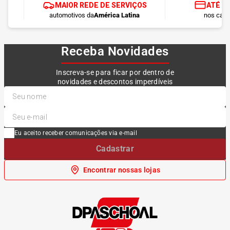
MAIOR REDE DE SERVIÇOS
ATÉ 1
automotivos da
América Latina
nos cart
Receba Novidades
Inscreva-se para ficar por dentro de
novidades e descontos imperdíveis
Eu aceito receber comunicações via e-mail
Cadastrar
Encontrar nossas lojas