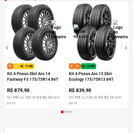
E
C
E
E
71dB
68dB
Kit 4 Pneus Xbri Aro 14
Kit 4 Pneus Aro 13 Xbri
Fastway F3 175/75R14 86T
Ecology 175/75R13 84T
R$
879,90
R$
839,90
No
PIX
ou
12
x
de
R$
86
,
26
sem
No
PIX
ou
12
x
de
R$
82
,
34
sem
juros
juros