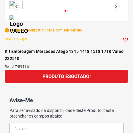
5
º
Kit 4 Pneu Xbri Aro 13
6
º
175 70r14
Verifique a compatibilidade com seu veículo
Clique e veja!
7
º
185 65r15
Kit Embreagem Mercedes Atego 1315 1418 1518 1718 Valeo
232510
8
º
185 60r15
Ref
:
AZ-59416
PRODUTO ESGOTADO!
9
º
205 55r16
10
º
Pneu
Avise-Me
Para ser avisado da disponibilidade deste Produto, basta
preencher os campos abaixo.