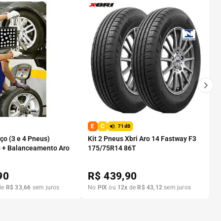
E
C
71dB
o (3 e 4 Pneus)
Kit 2 Pneus Xbri Aro 14 Fastway F3
 + Balanceamento Aro
175/75R14 86T
90
R$
439,90
de
R$
33
,
66
sem juros
No
PIX
ou
12
x
de
R$
43
,
12
sem juros