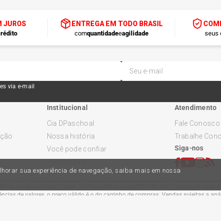
M JUROS
ENTREGA EM TODO BRASIL
COMP
rédito
com
quantidade
e
agilidade
seus 
es via e-mail
Institucional
Atendimento
Cia DPaschoal
Fale Conosco
ução
Nossa história
Trabalhe Con
Siga-nos
Você pode confiar
Promoções
melhorar sua experiência de navegação, saiba mais em nossa
ndo variar nas lojas físicas. Ofertas válidas na compra de até 10 peças de cada pr
cias de valores, o preço válido é o do carrinho de compras. Vendas sujeitas a an
Comercial Automotiva S.A. CNPJ: 45.987.005/0001-98
Av Anton Von Zuben 2155, CEP 13.051-900, Campinas-SP​