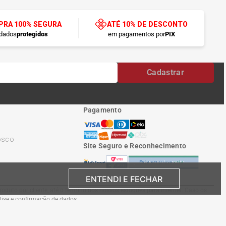
RA 100% SEGURA
ATÉ 10% DE DESCONTO
dados
protegidos
em pagamentos por
PIX
Cadastrar
Pagamento
osco
Site Seguro e Reconhecimento
ENTENDI E FECHAR
oduto por cliente, até o término dos nossos estoques para internet. Caso os
álise e confirmação de dados.