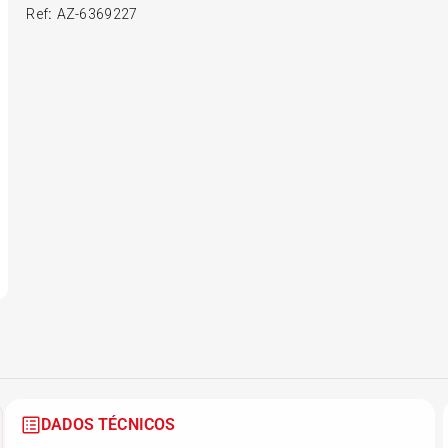
Ref
:
AZ-6369227
6
º
175 70r14
7
º
185 65r15
8
º
185 60r15
9
º
205 55r16
10
º
Pneu
DADOS TÉCNICOS