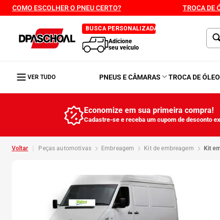
COMO ESCOLHER O PNEU CERTO?
TROCA DE 
BUSCA PERSONALIZADA
Adicione
seu veículo
PNEUS E CÂMARAS
TROCA DE ÓLE
VER TUDO
Economize em sua primeira compra!
Cadastre-se e receba um cupom de desconto ex
peças automotivas
embreagem
kit de embreagem
kit 