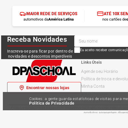
MAIOR REDE DE SERVIÇOS
ATÉ 10X SE
automotivos da
América Latina
nos cartões de
c
Receba Novidades
Eu aceito receber comunicaçõ
Inscreva-se para ficar por dentro de
novidades e descontos imperdíveis
Links Úteis
Agende seu Horário
Política de troca e devol
Minha Conta
Encontrar nossas lojas
Meus Pedidos
Cookies: a gente guarda estatísticas de visitas para 
Política de Privacidade
Política de Privacidade
Preços e condições de pagamento exclusivos para compras via internet, pode
produtos apresentem divergên