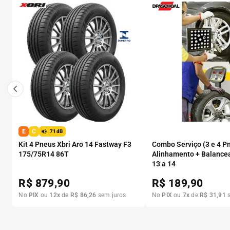
E
C
71dB
Kit 4 Pneus Xbri Aro 14 Fastway F3
Combo Serviço (3 e 4 P
175/75R14 86T
Alinhamento + Balance
13 a 14
R$
879,90
R$
189,90
No
PIX
ou
12
x
de
R$
86
,
26
sem juros
No
PIX
ou
7
x
de
R$
31
,
91
s