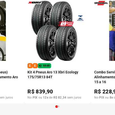
E
E
68dB
neus)
Kit 4 Pneus Aro 13 Xbri Ecology
Combo Serviç
amento Aro
175/75R13 84T
Alinhamento
15 a 16
R$
839,90
R$
228,
em juros
No
PIX
ou
12
x
de
R$
82
,
34
sem juros
No
PIX
ou
8
x