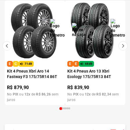
E
C
E
E
71dB
68dB
Kit 4 Pneus Xbri Aro 14
Kit 4 Pneus Aro 13 Xbri
Fastway F3 175/75R14 86T
Ecology 175/75R13 84T
R$
879,90
R$
839,90
No
PIX
ou
12
x
de
R$
86
,
26
sem
No
PIX
ou
12
x
de
R$
82
,
34
sem
juros
juros