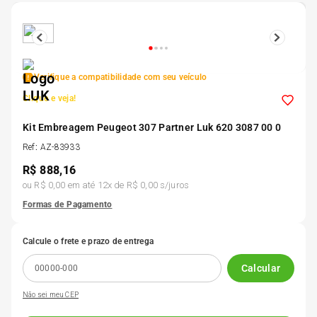
5
º
175 70r14
6
º
185 65r15
Verifique a compatibilidade com seu veículo
Clique e veja!
7
º
185 60r15
Kit Embreagem Peugeot 307 Partner Luk 620 3087 00 0
8
º
Ref
:
AZ-83933
205 55r16
R$
888,16
ou
R$ 0,00
em até
12
x de
R$ 0,00
s/juros
9
º
Pneu
Formas de Pagamento
10
º
175 65 14
Calcule o frete e prazo de entrega
Calcular
Não sei meu CEP