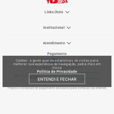
Links Úteis
Institucional
Atendimento
Pagamento
Cookies: a gente guarda estatísticas de visitas para
melhorar sua experiência de navegação, saiba mais em
Site Seguro e Reconhecimento
nossa
Política de Privacidade
ENTENDI E FECHAR
Preços e condições de pagamento exclusivos para compras via internet,
podendo variar nas lojas físicas. Ofertas válidas na compra de até 10 peças de
cada produto por cliente, até o término dos nossos estoques para internet. Caso
os produtos apresentem divergências de valores, o preço válido é o do carrinho
de compras. Vendas sujeitas a análise e confirmação de dados.
Comercial Automotiva S.A. CNPJ: 45.987.005/0001-98