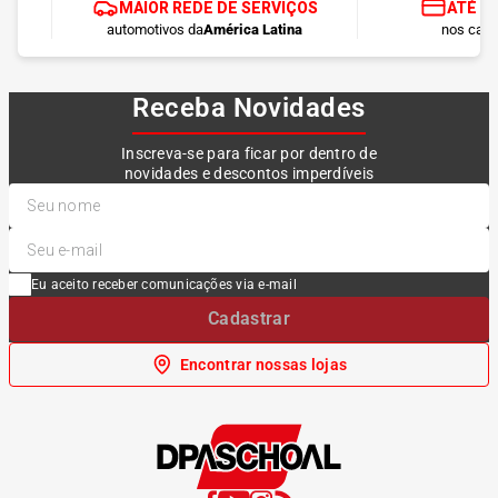
MAIOR REDE DE SERVIÇOS
ATÉ 1
automotivos da
América Latina
nos cart
Receba Novidades
Inscreva-se para ficar por dentro de
novidades e descontos imperdíveis
Eu aceito receber comunicações via e-mail
Cadastrar
Encontrar nossas lojas