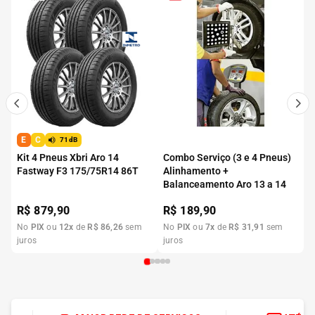
E
C
71dB
Kit 4 Pneus Xbri Aro 14
Combo Serviço (3 e 4 Pneus)
Fastway F3 175/75R14 86T
Alinhamento +
Balanceamento Aro 13 a 14
R$
879,90
R$
189,90
No
PIX
ou
12
x
de
R$
86
,
26
sem
No
PIX
ou
7
x
de
R$
31
,
91
sem
juros
juros