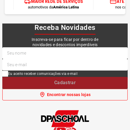
MAIOR REDE DE SERVIÇOS
ATÉ 1
automotivos da
América Latina
nos cart
Receba Novidades
Inscreva-se para ficar por dentro de
novidades e descontos imperdíveis
Eu aceito receber comunicações via e-mail
Cadastrar
Encontrar nossas lojas