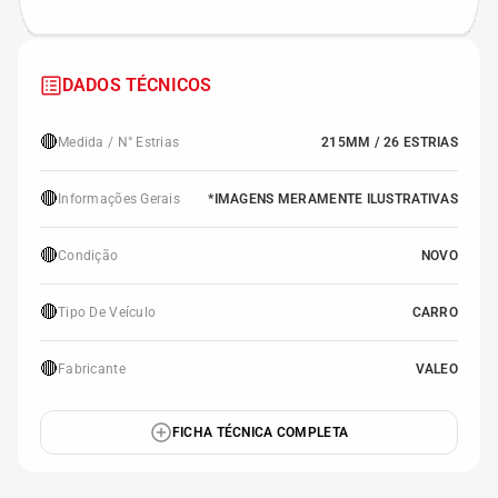
DADOS TÉCNICOS
🔴
Medida / N° Estrias
215MM / 26 ESTRIAS
🔴
Informações Gerais
*IMAGENS MERAMENTE ILUSTRATIVAS
🔴
Condição
NOVO
🔴
Tipo De Veículo
CARRO
🔴
Fabricante
VALEO
FICHA TÉCNICA COMPLETA