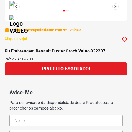
5
º
Kit 4 Pneu Xbri Aro 13
6
º
175 70r14
Verifique a compatibilidade com seu veículo
Clique e veja!
7
º
185 65r15
Kit Embreagem Renault Duster Oroch Valeo 832237
Ref
:
AZ-6309700
8
º
185 60r15
PRODUTO ESGOTADO!
9
º
205 55r16
Avise-Me
10
º
Pneu
Para ser avisado da disponibilidade deste Produto, basta
preencher os campos abaixo.