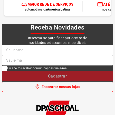
MAIOR REDE DE SERVIÇOS
ATÉ 1
automotivos da
América Latina
nos cart
Receba Novidades
Inscreva-se para ficar por dentro de
novidades e descontos imperdíveis
Eu aceito receber comunicações via e-mail
Cadastrar
Encontrar nossas lojas