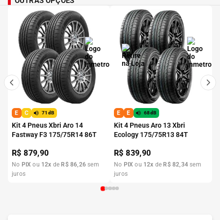
OUTRAS OPÇÕES
E
C
E
E
71dB
68dB
Kit 4 Pneus Xbri Aro 14
Kit 4 Pneus Aro 13 Xbri
Fastway F3 175/75R14 86T
Ecology 175/75R13 84T
R$
879,90
R$
839,90
No
PIX
ou
12
x
de
R$
86
,
26
sem
No
PIX
ou
12
x
de
R$
82
,
34
sem
juros
juros