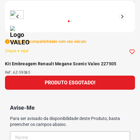
5
º
175 70r14
6
º
185 65r15
Verifique a compatibilidade com seu veículo
7
º
185 60r15
Clique e veja!
Kit Embreagem Renault Megane Scenic Valeo 227505
8
º
205 55r16
Ref
:
AZ-59385
PRODUTO ESGOTADO!
9
º
Pneu
10
º
175 65 14
Avise-Me
Para ser avisado da disponibilidade deste Produto, basta
preencher os campos abaixo.