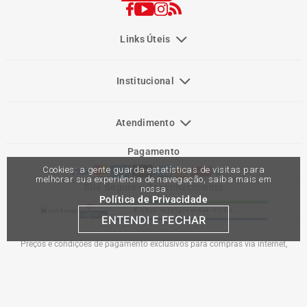
Links Úteis
Institucional
Atendimento
Pagamento
Cookies: a gente guarda estatísticas de visitas para
melhorar sua experiência de navegação, saiba mais em
Site Seguro e Reconhecimento
nossa
Política de Privacidade
ENTENDI E FECHAR
Preços e condições de pagamento exclusivos para compras via internet,
podendo variar nas lojas físicas. Ofertas válidas na compra de até 10 peças de
cada produto por cliente, até o término dos nossos estoques para internet. Caso
os produtos apresentem divergências de valores, o preço válido é o do carrinho
de compras. Vendas sujeitas a análise e confirmação de dados.
Comercial Automotiva S.A. CNPJ: 45.987.005/0001-98