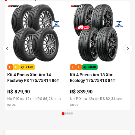
E
C
E
E
71dB
68dB
Kit 4 Pneus Xbri Aro 14
Kit 4 Pneus Aro 13 Xbri
Fastway F3 175/75R14 86T
Ecology 175/75R13 84T
R$
879,90
R$
839,90
No
PIX
ou
12
x
de
R$
86
,
26
sem
No
PIX
ou
12
x
de
R$
82
,
34
sem
juros
juros