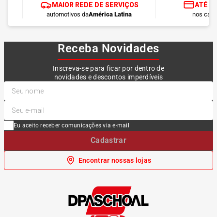
MAIOR REDE DE SERVIÇOS
ATÉ 1
automotivos da
América Latina
nos cart
Receba Novidades
Inscreva-se para ficar por dentro de
novidades e descontos imperdíveis
Eu aceito receber comunicações via e-mail
Cadastrar
Encontrar nossas lojas