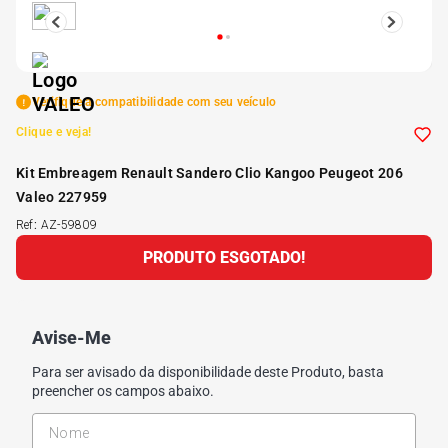
5
º
175 70r14
6
º
185 65r15
Verifique a compatibilidade com seu veículo
Clique e veja!
7
º
185 60r15
Kit Embreagem Renault Sandero Clio Kangoo Peugeot 206
Valeo 227959
8
º
205 55r16
Ref
:
AZ-59809
PRODUTO ESGOTADO!
9
º
Pneu
10
º
175 65 14
Avise-Me
Para ser avisado da disponibilidade deste Produto, basta
preencher os campos abaixo.