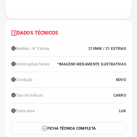
DADOS TÉCNICOS
🔴
Medida / N° Estrias
210MM / 21 ESTRIAS
🔴
Informações Gerais
*IMAGENS MERAMENTE ILUSTRATIVAS
🔴
Condição
NOVO
🔴
Tipo De Veículo
CARRO
🔴
Fabricante
LUK
FICHA TÉCNICA COMPLETA