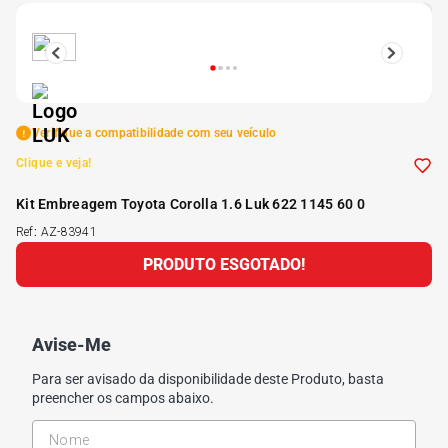
5
º
175 70r14
6
º
185 65r15
Verifique a compatibilidade com seu veículo
7
º
185 60r15
Clique e veja!
Kit Embreagem Toyota Corolla 1.6 Luk 622 1145 60 0
8
º
205 55r16
Ref
:
AZ-83941
PRODUTO ESGOTADO!
9
º
Pneu
10
º
175 65 14
Avise-Me
Para ser avisado da disponibilidade deste Produto, basta
preencher os campos abaixo.