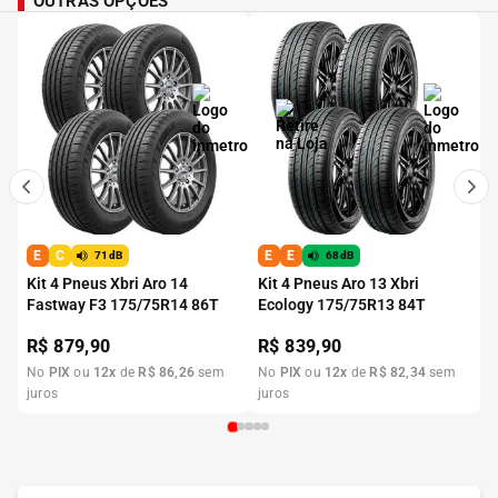
OUTRAS OPÇÕES
E
C
E
E
71dB
68dB
Kit 4 Pneus Xbri Aro 14
Kit 4 Pneus Aro 13 Xbri
Fastway F3 175/75R14 86T
Ecology 175/75R13 84T
R$
879,90
R$
839,90
No
PIX
ou
12
x
de
R$
86
,
26
sem
No
PIX
ou
12
x
de
R$
82
,
34
sem
juros
juros