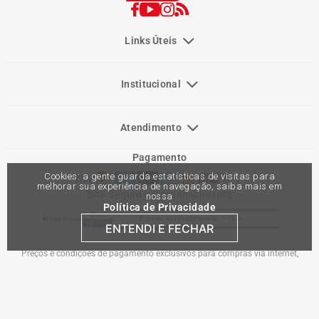
Links Úteis
Institucional
Atendimento
Pagamento
Cookies: a gente guarda estatísticas de visitas para
melhorar sua experiência de navegação, saiba mais em
Site Seguro e Reconhecimento
nossa
Política de Privacidade
ENTENDI E FECHAR
Preços e condições de pagamento exclusivos para compras via internet,
podendo variar nas lojas físicas. Ofertas válidas na compra de até 10 peças de
cada produto por cliente, até o término dos nossos estoques para internet. Caso
os produtos apresentem divergências de valores, o preço válido é o do carrinho
de compras. Vendas sujeitas a análise e confirmação de dados.
Comercial Automotiva S.A. CNPJ: 45.987.005/0001-98