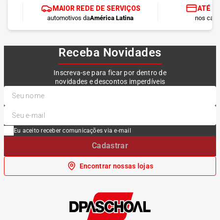
MAIOR REDE DE SERVIÇOS
ATÉ 1
automotivos da
América Latina
nos cart
Receba Novidades
Inscreva-se para ficar por dentro de
novidades e descontos imperdíveis
Eu aceito receber comunicações via e-mail
Cadastrar
Encontrar nossas lojas