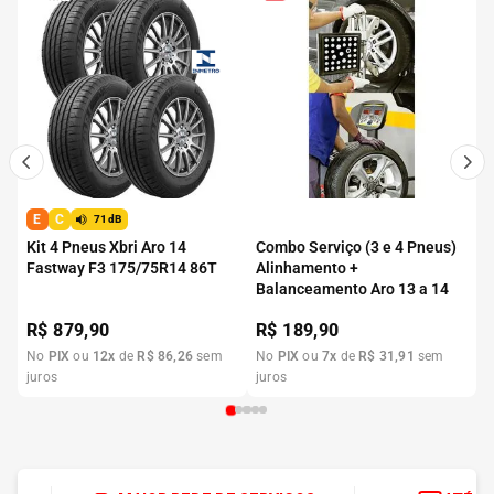
E
C
71dB
Kit 4 Pneus Xbri Aro 14
Combo Serviço (3 e 4 Pneus)
Fastway F3 175/75R14 86T
Alinhamento +
Balanceamento Aro 13 a 14
R$
879,90
R$
189,90
No
PIX
ou
12
x
de
R$
86
,
26
sem
No
PIX
ou
7
x
de
R$
31
,
91
sem
juros
juros