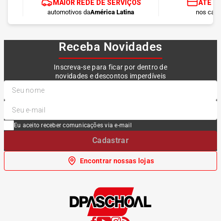
MAIOR REDE DE SERVIÇOS
ATÉ 1
automotivos da
América Latina
nos cart
Receba Novidades
Inscreva-se para ficar por dentro de
novidades e descontos imperdíveis
Eu aceito receber comunicações via e-mail
Cadastrar
Encontrar nossas lojas