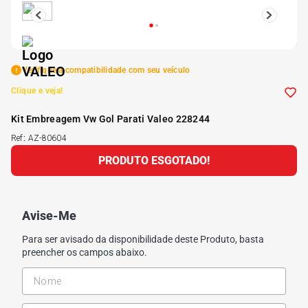
5
º
185 60r15
6
º
205 55r16
Verifique a compatibilidade com seu veículo
Clique e veja!
7
º
Pneu
Kit Embreagem Vw Gol Parati Valeo 228244
Ref
:
AZ-80604
8
º
195 55r15
PRODUTO ESGOTADO!
9
º
175 65 14
Avise-Me
10
º
175 70r13
Para ser avisado da disponibilidade deste Produto, basta
preencher os campos abaixo.