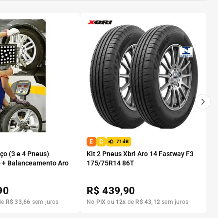
E
C
71dB
o (3 e 4 Pneus)
Kit 2 Pneus Xbri Aro 14 Fastway F3
 + Balanceamento Aro
175/75R14 86T
90
R$
439,90
de
R$
33
,
66
sem juros
No
PIX
ou
12
x
de
R$
43
,
12
sem juros