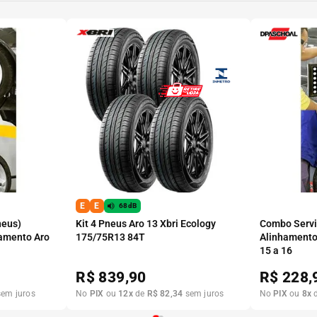
E
E
68dB
neus)
Kit 4 Pneus Aro 13 Xbri Ecology
Combo Serviç
amento Aro
175/75R13 84T
Alinhamento
15 a 16
R$
839,90
R$
228,
em juros
No
PIX
ou
12
x
de
R$
82
,
34
sem juros
No
PIX
ou
8
x