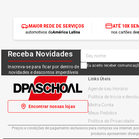
MAIOR REDE DE SERVIÇOS
ATÉ 10X SE
automotivos da
América Latina
nos cartões de
c
Receba Novidades
Eu aceito receber comunicaçõ
Inscreva-se para ficar por dentro de
novidades e descontos imperdíveis
Links Úteis
Agende seu Horário
Política de troca e devol
Minha Conta
Encontrar nossas lojas
Meus Pedidos
Política de Privacidade
Preços e condições de pagamento exclusivos para compras via internet, pode
produtos apresentem divergên