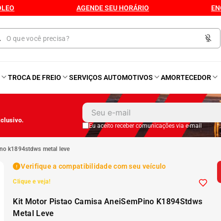
ÓLEO
AGENDE SEU HORÁRIO
EN
O
TROCA DE FREIO
SERVIÇOS AUTOMOTIVOS
AMORTECEDOR
1
º
Kit 4 Pneu
clusivo.
2
º
Bproauto
Eu aceito receber comunicações via e-mail
ino k1894stdws metal leve
3
º
Kit Pneu
Verifique a compatibilidade com seu veículo
Clique e veja!
4
º
175 65r14
Kit Motor Pistao Camisa AneiSemPino K1894Stdws
5
º
175 70r14
Metal Leve