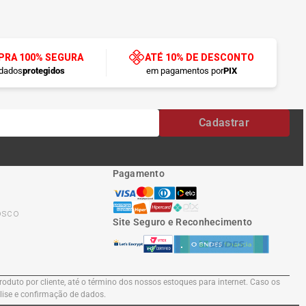
RA 100% SEGURA
ATÉ 10% DE DESCONTO
dados
protegidos
em pagamentos por
PIX
Cadastrar
Pagamento
osco
Site Seguro e Reconhecimento
oduto por cliente, até o término dos nossos estoques para internet. Caso os
álise e confirmação de dados.