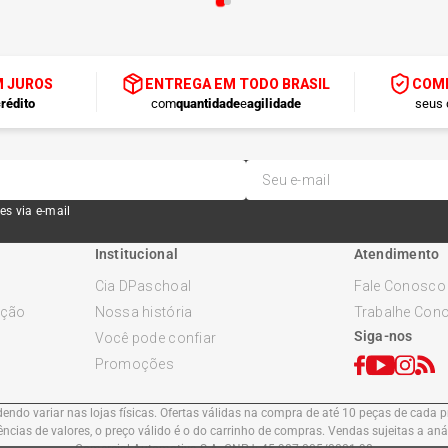
M JUROS
ENTREGA EM TODO BRASIL
COMP
rédito
com
quantidade
e
agilidade
seus 
es via e-mail
Institucional
Atendimento
Cia DPaschoal
Fale Conosco
ução
Nossa história
Trabalhe Con
Siga-nos
Você pode confiar
Promoções
ndo variar nas lojas físicas. Ofertas válidas na compra de até 10 peças de cada pr
cias de valores, o preço válido é o do carrinho de compras. Vendas sujeitas a an