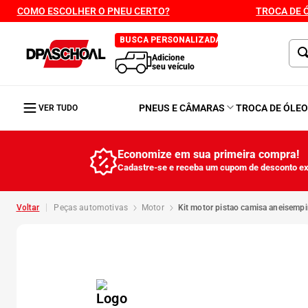
COMO ESCOLHER O PNEU CERTO?
TROCA DE 
BUSCA PERSONALIZADA
Adicione
seu veículo
PNEUS E CÂMARAS
TROCA DE ÓLE
VER TUDO
Economize em sua primeira compra!
Cadastre-se e receba um cupom de desconto ex
peças automotivas
motor
kit motor pistao camisa aneisemp