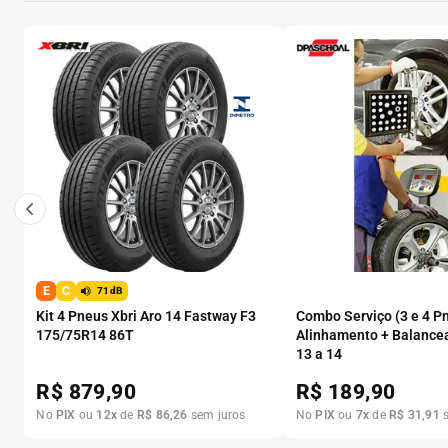
E
C
71dB
Kit 4 Pneus Xbri Aro 14 Fastway F3
Combo Serviço (3 e 4 P
175/75R14 86T
Alinhamento + Balance
13 a 14
R$
879,90
R$
189,90
No
PIX
ou
12
x
de
R$
86
,
26
sem juros
No
PIX
ou
7
x
de
R$
31
,
91
s