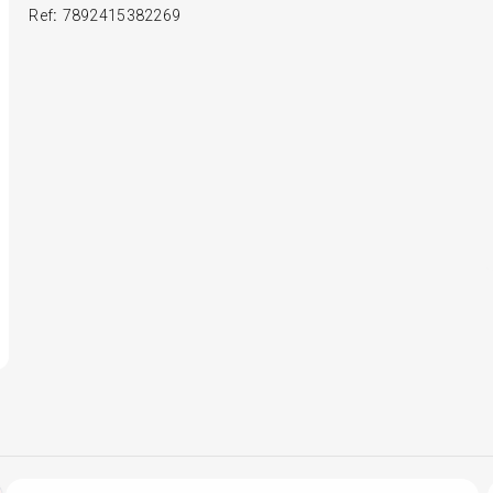
Ref
:
7892415382269
6
º
Kit 4 Pneu Xbri Aro 13
7
º
185 65r15
8
º
185 60r15
9
º
205 55r16
10
º
195 55r15