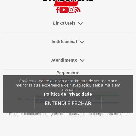
Links Úteis
Institucional
Atendimento
Pagamento
Cookies: a gente guarda estatísticas de visitas para
melhorar sua experiência de navegação, saiba mais em
Site Seguro e Reconhecimento
nossa
Política de Privacidade
ENTENDI E FECHAR
Preços e condições de pagamento exclusivos para compras via internet,
podendo variar nas lojas físicas. Ofertas válidas na compra de até 10 peças de
cada produto por cliente, até o término dos nossos estoques para internet. Caso
os produtos apresentem divergências de valores, o preço válido é o do carrinho
de compras. Vendas sujeitas a análise e confirmação de dados.