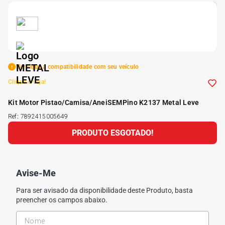
5
º
185 60r15
6
º
205 55r16
Verifique a compatibilidade com seu veículo
7
º
Pneu
Clique e veja!
Kit Motor Pistao/Camisa/AneiSEMPino K2137 Metal Leve
8
º
195 55r15
Ref
:
7892415005649
PRODUTO ESGOTADO!
9
º
175 65 14
10
º
175 70r13
Avise-Me
Para ser avisado da disponibilidade deste Produto, basta
preencher os campos abaixo.