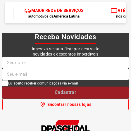
MAIOR REDE DE SERVIÇOS
ATÉ 1
automotivos da
América Latina
nos cart
Receba Novidades
Inscreva-se para ficar por dentro de
novidades e descontos imperdíveis
Eu aceito receber comunicações via e-mail
Cadastrar
Encontrar nossas lojas