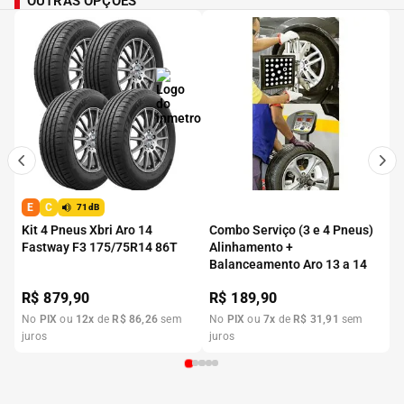
OUTRAS OPÇÕES
E
C
71dB
Kit 4 Pneus Xbri Aro 14
Combo Serviço (3 e 4 Pneus)
Fastway F3 175/75R14 86T
Alinhamento +
Balanceamento Aro 13 a 14
R$
879,90
R$
189,90
No
PIX
ou
12
x
de
R$
86
,
26
sem
No
PIX
ou
7
x
de
R$
31
,
91
sem
juros
juros