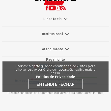
Links Úteis
Institucional
Atendimento
Pagamento
Cookies: a gente guarda estatísticas de visitas para
melhorar sua experiência de navegação, saiba mais em
Site Seguro e Reconhecimento
nossa
Política de Privacidade
ENTENDI E FECHAR
Preços e condições de pagamento exclusivos para compras via internet,
podendo variar nas lojas físicas. Ofertas válidas na compra de até 10 peças de
cada produto por cliente, até o término dos nossos estoques para internet. Caso
os produtos apresentem divergências de valores, o preço válido é o do carrinho
de compras. Vendas sujeitas a análise e confirmação de dados.