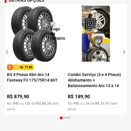
OUTRAS OPÇÕES
E
C
71dB
Kit 4 Pneus Xbri Aro 14
Combo Serviço (3 e 4 Pneus)
Fastway F3 175/75R14 86T
Alinhamento +
Balanceamento Aro 13 a 14
R$
879,90
R$
189,90
No
PIX
ou
12
x
de
R$
86
,
26
sem
No
PIX
ou
7
x
de
R$
31
,
91
sem
juros
juros