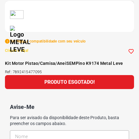
5
º
185 60r15
6
º
205 55r16
Verifique a compatibilidade com seu veículo
7
º
Pneu
Clique e veja!
Kit Motor Pistao/Camisa/AneiSEMPino K9174 Metal Leve
8
º
195 55r15
Ref
:
7892415477095
PRODUTO ESGOTADO!
9
º
175 65 14
10
º
175 70r13
Avise-Me
Para ser avisado da disponibilidade deste Produto, basta
preencher os campos abaixo.