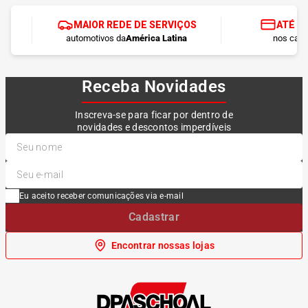
MAIOR REDE DE SERVIÇOS
ATÉ 1
automotivos da
América Latina
nos cart
Receba Novidades
Inscreva-se para ficar por dentro de
novidades e descontos imperdíveis
Eu aceito receber comunicações via e-mail
Cadastrar
Encontrar nossas lojas