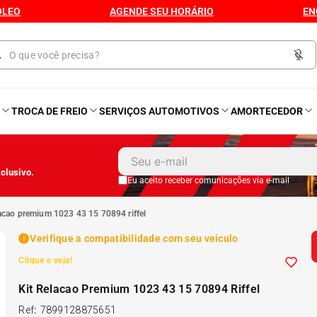
ÓLEO
AGENDE SEU HORÁRIO
EN
O
TROCA DE FREIO
SERVIÇOS AUTOMOTIVOS
AMORTECEDOR
1
º
Kit 4 Pneu
clusivo.
2
º
Kit Pneu
Eu aceito receber comunicações via e-mail
elacao premium 1023 43 15 70894 riffel
3
º
Bproauto
Verifique a compatibilidade com seu veículo
Clique e veja!
4
º
175 65r14
Kit Relacao Premium 1023 43 15 70894 Riffel
5
º
Kit 4 Pneu Xbri Aro 13
Ref
:
7899128875651