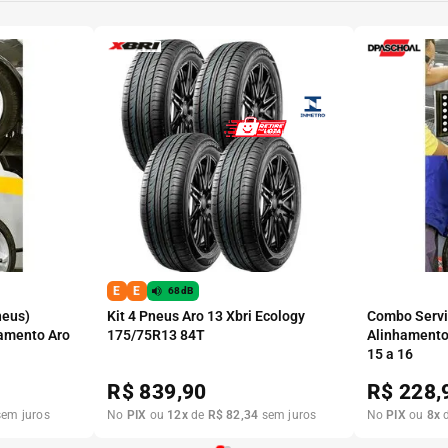
E
E
68dB
neus)
Kit 4 Pneus Aro 13 Xbri Ecology
Combo Serviç
amento Aro
175/75R13 84T
Alinhamento
15 a 16
R$
839,90
R$
228,
em juros
No
PIX
ou
12
x
de
R$
82
,
34
sem juros
No
PIX
ou
8
x