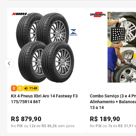
E
C
71dB
Kit 4 Pneus Xbri Aro 14 Fastway F3
Combo Serviço (3 e 4 P
175/75R14 86T
Alinhamento + Balance
13 a 14
R$
879,90
R$
189,90
No
PIX
ou
12
x
de
R$
86
,
26
sem juros
No
PIX
ou
7
x
de
R$
31
,
91
s