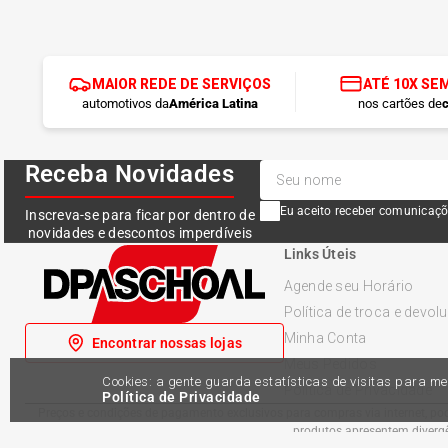
MAIOR REDE DE SERVIÇOS
ATÉ 10X SE
automotivos da
América Latina
nos cartões de
c
Receba Novidades
Eu aceito receber comunicaçõ
Inscreva-se para ficar por dentro de
novidades e descontos imperdíveis
Links Úteis
Agende seu Horário
Política de troca e devol
Minha Conta
Encontrar nossas lojas
Meus Pedidos
Cookies: a gente guarda estatísticas de visitas para 
Política de Privacidade
Política de Privacidade
Preços e condições de pagamento exclusivos para compras via internet, pode
produtos apresentem divergên