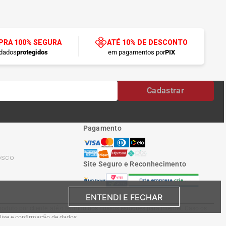
RA 100% SEGURA
ATÉ 10% DE DESCONTO
dados
protegidos
em pagamentos por
PIX
Cadastrar
Pagamento
osco
Site Seguro e Reconhecimento
ENTENDI E FECHAR
oduto por cliente, até o término dos nossos estoques para internet. Caso os
álise e confirmação de dados.