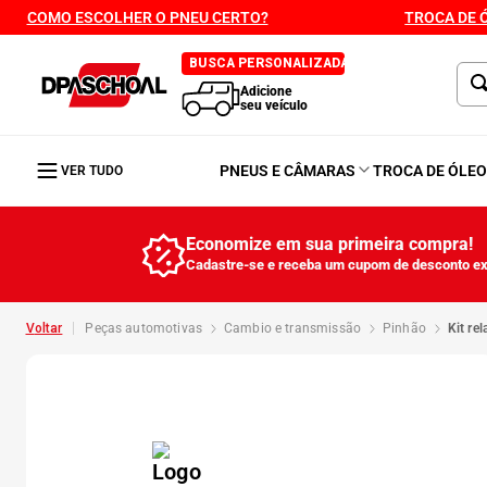
COMO ESCOLHER O PNEU CERTO?
TROCA DE 
BUSCA PERSONALIZADA
Adicione
seu veículo
PNEUS E CÂMARAS
TROCA DE ÓLE
VER TUDO
Economize em sua primeira compra!
Cadastre-se e receba um cupom de desconto ex
peças automotivas
cambio e transmissão
pinhão
kit r