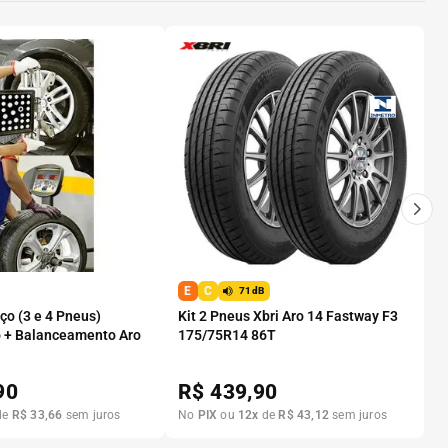
E
C
71dB
o (3 e 4 Pneus)
Kit 2 Pneus Xbri Aro 14 Fastway F3
 + Balanceamento Aro
175/75R14 86T
90
R$
439,90
de
R$
33
,
66
sem juros
No
PIX
ou
12
x
de
R$
43
,
12
sem juros