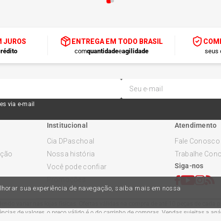
M JUROS
ENTREGA EM TODO BRASIL
COMP
rédito
com
quantidade
e
agilidade
seus 
es via e-mail
Institucional
Atendimento
Cia DPaschoal
Fale Conosco
ução
Nossa história
Trabalhe Con
Siga-nos
Você pode confiar
Promoções
melhorar sua experiência de navegação, saiba mais em nossa
ndo variar nas lojas físicas. Ofertas válidas na compra de até 10 peças de cada pr
cias de valores, o preço válido é o do carrinho de compras. Vendas sujeitas a an