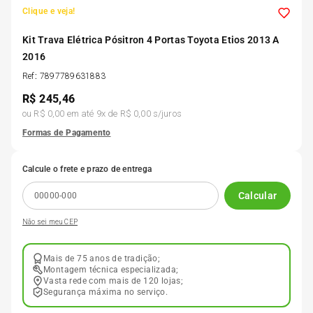
Clique e veja!
Kit Trava Elétrica Pósitron 4 Portas Toyota Etios 2013 A
2016
Ref
:
7897789631883
R$
245,46
ou
R$ 0,00
em até
9
x de
R$ 0,00
s/juros
Formas de Pagamento
Calcule o frete e prazo de entrega
Calcular
Não sei meu CEP
Mais de 75 anos de tradição;
Montagem técnica especializada;
Vasta rede com mais de 120 lojas;
Segurança máxima no serviço.