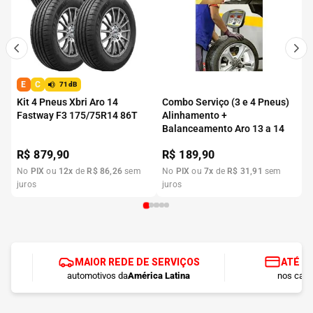
E
C
71dB
Kit 4 Pneus Xbri Aro 14
Combo Serviço (3 e 4 Pneus)
Fastway F3 175/75R14 86T
Alinhamento +
Balanceamento Aro 13 a 14
R$
879,90
R$
189,90
No
PIX
ou
12
x
de
R$
86
,
26
sem
No
PIX
ou
7
x
de
R$
31
,
91
sem
juros
juros
MAIOR REDE DE SERVIÇOS
ATÉ 1
automotivos da
América Latina
nos cart