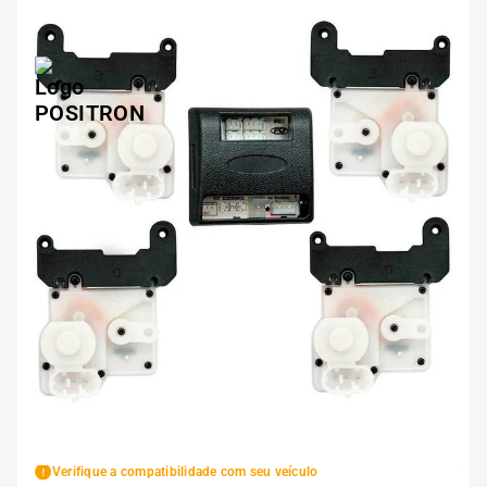
5
º
185 60r15
6
º
205 55r16
7
º
Pneu
8
º
195 55r15
9
º
175 65 14
10
º
175 70r13
Verifique a compatibilidade com seu veículo