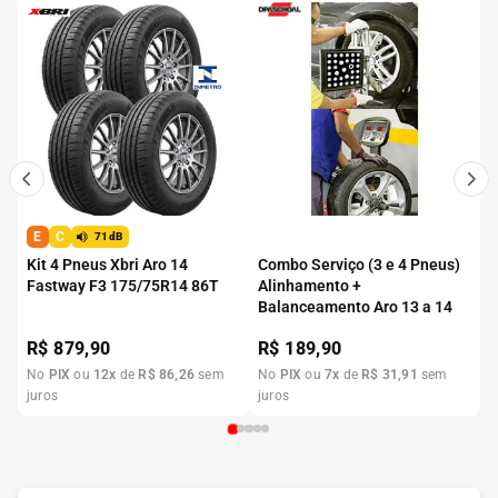
E
C
71dB
Kit 4 Pneus Xbri Aro 14
Combo Serviço (3 e 4 Pneus)
Fastway F3 175/75R14 86T
Alinhamento +
Balanceamento Aro 13 a 14
R$
879,90
R$
189,90
No
PIX
ou
12
x
de
R$
86
,
26
sem
No
PIX
ou
7
x
de
R$
31
,
91
sem
juros
juros