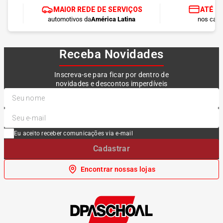
MAIOR REDE DE SERVIÇOS
ATÉ 1
automotivos da
América Latina
nos cart
Receba Novidades
Inscreva-se para ficar por dentro de
novidades e descontos imperdíveis
Eu aceito receber comunicações via e-mail
Cadastrar
Encontrar nossas lojas