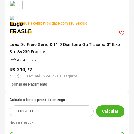
5
º
185 60r15
Verifique a compatibilidade com seu veículo
6
º
205 55r16
Clique e veja!
7
º
Lona De Freio Serie K 11.9 Dianteira Ou Traseira 3° Eixo
Pneu
Std Sv230 Fras Le
Ref
:
AZ-4110251
8
º
195 55r15
R$
210,72
ou
R$ 0,00
em até
8
x de
R$ 0,00
s/juros
9
º
175 65 14
Formas de Pagamento
10
º
175 70r13
Calcule o frete e prazo de entrega
Calcular
Não sei meu CEP