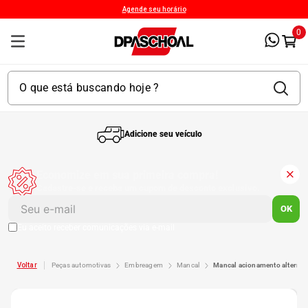
Agende seu horário
0
Adicione seu veículo
1
º
Kit 4 Pneu
Economize em sua primeira compra!
Cadastre-se e receba um cupom de desconto exclusivo.
2
º
Kit Pneu
OK
Eu aceito receber comunicações via e-mail
3
º
Bproauto
peças automotivas
embreagem
mancal
mancal acionamento altern
4
º
175 65r14