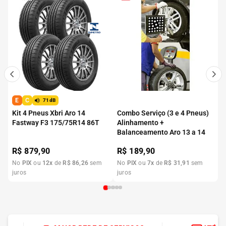
E
C
71dB
Kit 4 Pneus Xbri Aro 14
Combo Serviço (3 e 4 Pneus)
Fastway F3 175/75R14 86T
Alinhamento +
Balanceamento Aro 13 a 14
R$
879,90
R$
189,90
No
PIX
ou
12
x
de
R$
86
,
26
sem
No
PIX
ou
7
x
de
R$
31
,
91
sem
juros
juros