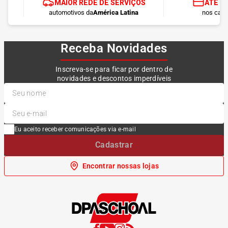
MAIOR REDE DE SERVIÇOS
ATÉ 1
automotivos da
América Latina
nos cart
Receba Novidades
Inscreva-se para ficar por dentro de
novidades e descontos imperdíveis
Eu aceito receber comunicações via e-mail
Cadastrar
Encontrar nossas lojas