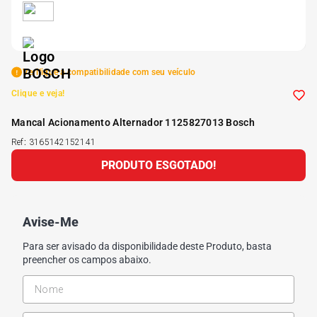
5
º
Kit 4 Pneu Xbri Aro 13
6
º
175 70r14
Verifique a compatibilidade com seu veículo
Clique e veja!
7
º
185 65r15
Mancal Acionamento Alternador 1125827013 Bosch
Ref
:
3165142152141
8
º
185 60r15
PRODUTO ESGOTADO!
9
º
195 55r15
Avise-Me
10
º
Pneu
Para ser avisado da disponibilidade deste Produto, basta
preencher os campos abaixo.