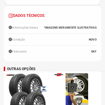
DADOS TÉCNICOS
🔴
Informações Gerais
*IMAGENS MERAMENTE ILUSTRATIVAS
🔴
Condição
NOVO
🔴
Fabricante
SKF
OUTRAS OPÇÕES