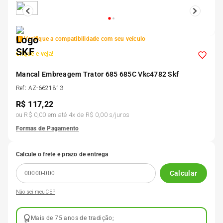
5
º
185 60r15
Verifique a compatibilidade com seu veículo
6
º
205 55r16
Clique e veja!
7
º
Mancal Embreagem Trator 685 685C Vkc4782 Skf
Pneu
Ref
:
AZ-6621813
R$
117,22
8
º
195 55r15
ou
R$ 0,00
em até
4
x de
R$ 0,00
s/juros
Formas de Pagamento
9
º
175 65 14
Calcule o frete e prazo de entrega
10
º
175 70r13
Calcular
Não sei meu CEP
Mais de 75 anos de tradição;