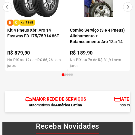
E
C
71dB
Kit 4 Pneus Xbri Aro 14
Combo Serviço (3 e 4 Pneus)
Fastway F3 175/75R14 86T
Alinhamento +
Balanceamento Aro 13 a 14
R$
879,90
R$
189,90
No
PIX
ou
12
x
de
R$
86
,
26
sem
No
PIX
ou
7
x
de
R$
31
,
91
sem
juros
juros
MAIOR REDE DE SERVIÇOS
ATÉ 1
automotivos da
América Latina
nos cart
Receba Novidades