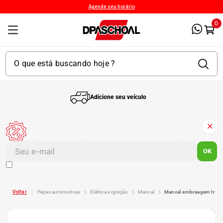
Agende seu horário
0
Adicione seu veículo
1
º
Kit 4 Pneu
Economize em sua primeira compra!
Cadastre-se e receba um cupom de desconto exclusivo.
2
º
Bproauto
OK
Eu aceito receber comunicações via e-mail
3
º
Kit 4 Pneu Xbri Aro 13
peças automotivas
elétrica e ignição
mancal
mancal embreagem trato
4
º
175 70r14