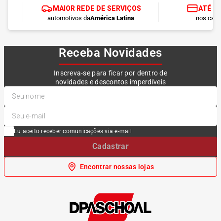
MAIOR REDE DE SERVIÇOS
ATÉ 1
automotivos da
América Latina
nos cart
Receba Novidades
Inscreva-se para ficar por dentro de
novidades e descontos imperdíveis
Eu aceito receber comunicações via e-mail
Cadastrar
Encontrar nossas lojas