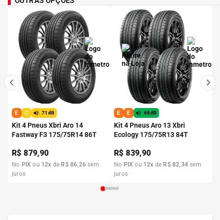
OUTRAS OPÇÕES
E
C
E
E
71dB
68dB
Kit 4 Pneus Xbri Aro 14
Kit 4 Pneus Aro 13 Xbri
Fastway F3 175/75R14 86T
Ecology 175/75R13 84T
R$
879,90
R$
839,90
No
PIX
ou
12
x
de
R$
86
,
26
sem
No
PIX
ou
12
x
de
R$
82
,
34
sem
juros
juros