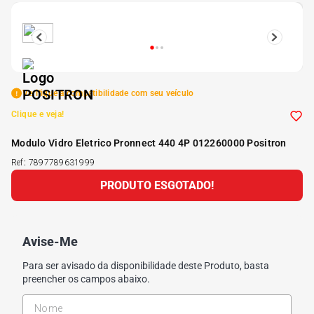
5
º
175 70r14
6
º
185 65r15
Verifique a compatibilidade com seu veículo
7
º
185 60r15
Clique e veja!
Modulo Vidro Eletrico Pronnect 440 4P 012260000 Positron
8
º
205 55r16
Ref
:
7897789631999
PRODUTO ESGOTADO!
9
º
Pneu
10
º
175 65 14
Avise-Me
Para ser avisado da disponibilidade deste Produto, basta
preencher os campos abaixo.