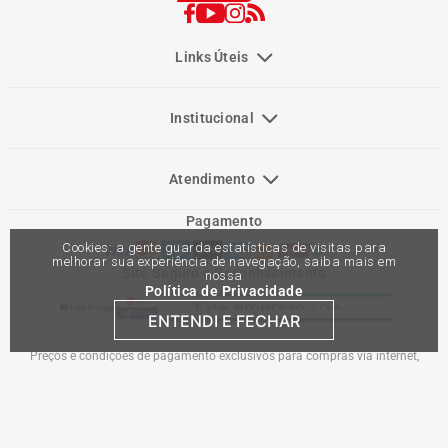
Links Úteis
Institucional
Atendimento
Pagamento
Cookies: a gente guarda estatísticas de visitas para
melhorar sua experiência de navegação, saiba mais em
Site Seguro e Reconhecimento
nossa
Política de Privacidade
ENTENDI E FECHAR
Preços e condições de pagamento exclusivos para compras via internet,
podendo variar nas lojas físicas. Ofertas válidas na compra de até 10 peças de
cada produto por cliente, até o término dos nossos estoques para internet. Caso
os produtos apresentem divergências de valores, o preço válido é o do carrinho
de compras. Vendas sujeitas a análise e confirmação de dados.
Comercial Automotiva S.A. CNPJ: 45.987.005/0001-98