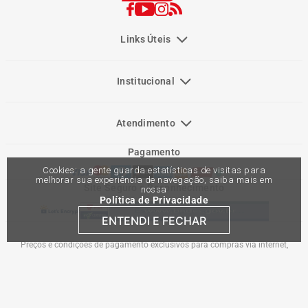
Links Úteis
Institucional
Atendimento
Pagamento
Cookies: a gente guarda estatísticas de visitas para
melhorar sua experiência de navegação, saiba mais em
Site Seguro e Reconhecimento
nossa
Política de Privacidade
ENTENDI E FECHAR
Preços e condições de pagamento exclusivos para compras via internet,
podendo variar nas lojas físicas. Ofertas válidas na compra de até 10 peças de
cada produto por cliente, até o término dos nossos estoques para internet. Caso
os produtos apresentem divergências de valores, o preço válido é o do carrinho
de compras. Vendas sujeitas a análise e confirmação de dados.
Comercial Automotiva S.A. CNPJ: 45.987.005/0001-98