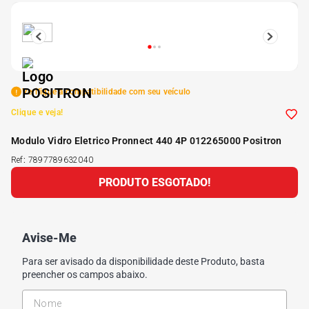
5
º
175 70r14
6
º
185 65r15
Verifique a compatibilidade com seu veículo
7
º
185 60r15
Clique e veja!
Modulo Vidro Eletrico Pronnect 440 4P 012265000 Positron
8
º
205 55r16
Ref
:
7897789632040
PRODUTO ESGOTADO!
9
º
Pneu
10
º
175 65 14
Avise-Me
Para ser avisado da disponibilidade deste Produto, basta
preencher os campos abaixo.