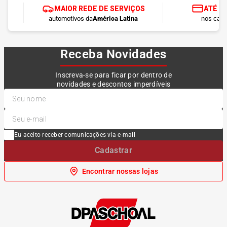
MAIOR REDE DE SERVIÇOS
ATÉ 1
automotivos da
América Latina
nos cart
Receba Novidades
Inscreva-se para ficar por dentro de
novidades e descontos imperdíveis
Eu aceito receber comunicações via e-mail
Cadastrar
Encontrar nossas lojas