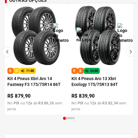
OUTRAS OPÇÕES
E
C
E
E
71dB
68dB
Kit 4 Pneus Xbri Aro 14
Kit 4 Pneus Aro 13 Xbri
Fastway F3 175/75R14 86T
Ecology 175/75R13 84T
R$
879,90
R$
839,90
No
PIX
ou
12
x
de
R$
86
,
26
sem
No
PIX
ou
12
x
de
R$
82
,
34
sem
juros
juros