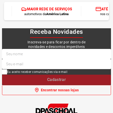
MAIOR REDE DE SERVIÇOS
ATÉ 1
automotivos da
América Latina
nos cart
Receba Novidades
Inscreva-se para ficar por dentro de
novidades e descontos imperdíveis
Eu aceito receber comunicações via e-mail
Cadastrar
Encontrar nossas lojas