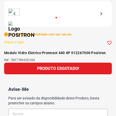
5
º
175 70r14
6
º
185 65r15
Verifique a compatibilidade com seu veículo
7
º
185 60r15
Clique e veja!
Modulo Vidro Eletrico Pronnect 440 4P 012267000 Positron
8
º
205 55r16
Ref
:
7897789632064
PRODUTO ESGOTADO!
9
º
Pneu
10
º
175 65 14
Avise-Me
Para ser avisado da disponibilidade deste Produto, basta
preencher os campos abaixo.