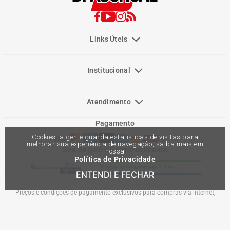
Links Úteis
Institucional
Atendimento
Pagamento
Cookies: a gente guarda estatísticas de visitas para
melhorar sua experiência de navegação, saiba mais em
Site Seguro e Reconhecimento
nossa
Política de Privacidade
ENTENDI E FECHAR
Preços e condições de pagamento exclusivos para compras via internet,
podendo variar nas lojas físicas. Ofertas válidas na compra de até 10 peças de
cada produto por cliente, até o término dos nossos estoques para internet. Caso
os produtos apresentem divergências de valores, o preço válido é o do carrinho
de compras. Vendas sujeitas a análise e confirmação de dados.