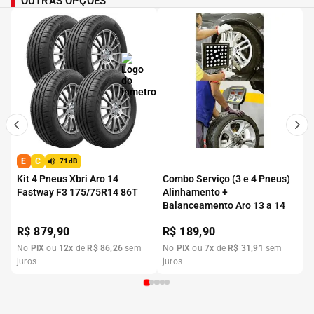
OUTRAS OPÇÕES
E
C
71dB
Kit 4 Pneus Xbri Aro 14
Combo Serviço (3 e 4 Pneus)
Fastway F3 175/75R14 86T
Alinhamento +
Balanceamento Aro 13 a 14
R$
879,90
R$
189,90
No
PIX
ou
12
x
de
R$
86
,
26
sem
No
PIX
ou
7
x
de
R$
31
,
91
sem
juros
juros