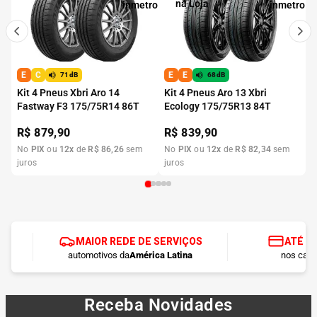
E
C
E
E
71dB
68dB
Kit 4 Pneus Xbri Aro 14
Kit 4 Pneus Aro 13 Xbri
Fastway F3 175/75R14 86T
Ecology 175/75R13 84T
R$
879,90
R$
839,90
No
PIX
ou
12
x
de
R$
86
,
26
sem
No
PIX
ou
12
x
de
R$
82
,
34
sem
juros
juros
MAIOR REDE DE SERVIÇOS
ATÉ 1
automotivos da
América Latina
nos cart
Receba Novidades