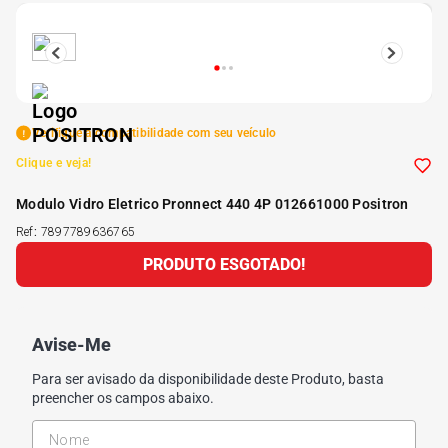
5
º
175 70r14
6
º
185 65r15
Verifique a compatibilidade com seu veículo
7
º
185 60r15
Clique e veja!
Modulo Vidro Eletrico Pronnect 440 4P 012661000 Positron
8
º
205 55r16
Ref
:
7897789636765
PRODUTO ESGOTADO!
9
º
Pneu
10
º
175 65 14
Avise-Me
Para ser avisado da disponibilidade deste Produto, basta
preencher os campos abaixo.