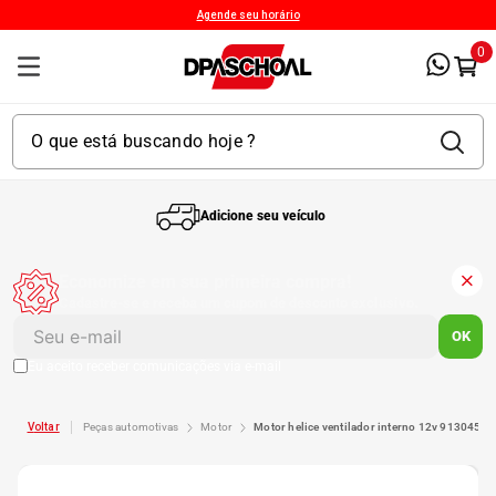
Agende seu horário
0
Adicione seu veículo
1
º
Kit 4 Pneu
Economize em sua primeira compra!
Cadastre-se e receba um cupom de desconto exclusivo.
2
º
Kit Pneu
OK
Eu aceito receber comunicações via e-mail
3
º
Bproauto
peças automotivas
motor
motor helice ventilador interno 12v 9130451
4
º
175 65r14