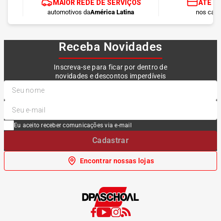
MAIOR REDE DE SERVIÇOS
ATÉ 1
automotivos da
América Latina
nos cart
Receba Novidades
Inscreva-se para ficar por dentro de
novidades e descontos imperdíveis
Eu aceito receber comunicações via e-mail
Cadastrar
Encontrar nossas lojas