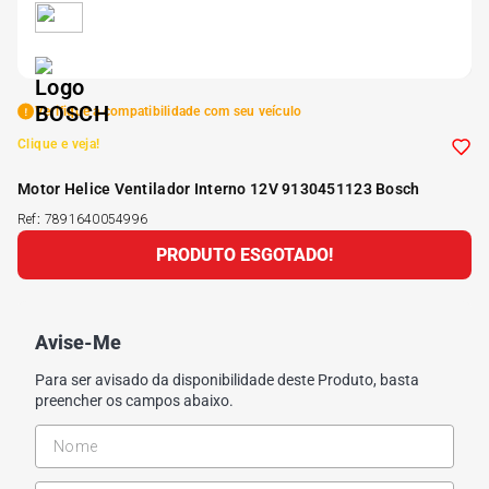
5
º
Kit 4 Pneu Xbri Aro 13
6
º
175 70r14
Verifique a compatibilidade com seu veículo
Clique e veja!
7
º
185 65r15
Motor Helice Ventilador Interno 12V 9130451123 Bosch
Ref
:
7891640054996
8
º
185 60r15
PRODUTO ESGOTADO!
9
º
205 55r16
Avise-Me
10
º
Pneu
Para ser avisado da disponibilidade deste Produto, basta
preencher os campos abaixo.