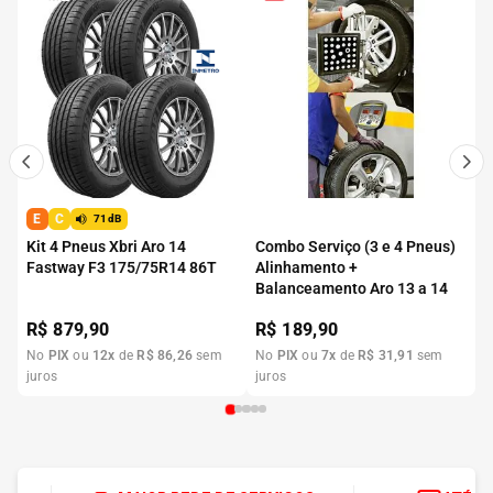
E
C
71dB
Kit 4 Pneus Xbri Aro 14
Combo Serviço (3 e 4 Pneus)
Fastway F3 175/75R14 86T
Alinhamento +
Balanceamento Aro 13 a 14
R$
879,90
R$
189,90
No
PIX
ou
12
x
de
R$
86
,
26
sem
No
PIX
ou
7
x
de
R$
31
,
91
sem
juros
juros