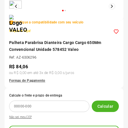
5
º
Kit 4 Pneu Xbri Aro 13
Verifique a compatibilidade com seu veículo
6
º
175 70r14
Clique e veja!
7
º
Palheta Parabrisa Dianteira Cargo Cargo 650Mm
185 65r15
Convencional Unidade 578452 Valeo
Ref
:
AZ-6306296
8
º
185 60r15
R$
84,06
ou
R$ 0,00
em até
3
x de
R$ 0,00
s/juros
9
º
195 55r15
Formas de Pagamento
10
º
Pneu
Calcule o frete e prazo de entrega
Calcular
Não sei meu CEP