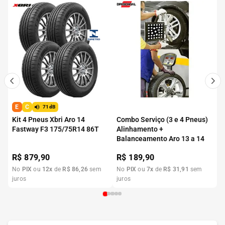
E
C
71dB
Kit 4 Pneus Xbri Aro 14
Combo Serviço (3 e 4 Pneus)
Fastway F3 175/75R14 86T
Alinhamento +
Balanceamento Aro 13 a 14
R$
879,90
R$
189,90
No
PIX
ou
12
x
de
R$
86
,
26
sem
No
PIX
ou
7
x
de
R$
31
,
91
sem
juros
juros