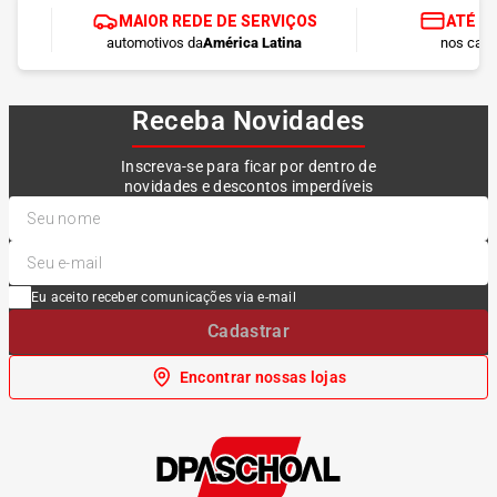
MAIOR REDE DE SERVIÇOS
ATÉ 1
automotivos da
América Latina
nos cart
Receba Novidades
Inscreva-se para ficar por dentro de
novidades e descontos imperdíveis
Eu aceito receber comunicações via e-mail
Cadastrar
Encontrar nossas lojas