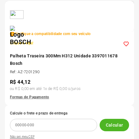
5
º
185 60r15
6
º
205 55r16
Verifique a compatibilidade com seu veículo
Clique e veja!
7
º
Pneu
Palheta Traseira 300Mm H312 Unidade 3397011678
Bosch
8
º
195 55r15
Ref
:
AZ-7201290
R$
44,12
9
º
175 65 14
ou
R$ 0,00
em até
1
x de
R$ 0,00
s/juros
Formas de Pagamento
10
º
175 70r13
Calcule o frete e prazo de entrega
Calcular
Não sei meu CEP