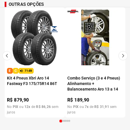
OUTRAS OPÇÕES
E
C
71dB
Kit 4 Pneus Xbri Aro 14
Combo Serviço (3 e 4 Pneus)
Fastway F3 175/75R14 86T
Alinhamento +
Balanceamento Aro 13 a 14
R$
879,90
R$
189,90
No
PIX
ou
12
x
de
R$
86
,
26
sem
No
PIX
ou
7
x
de
R$
31
,
91
sem
juros
juros