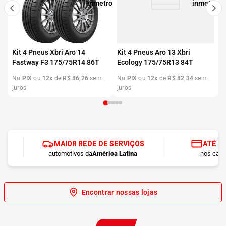
Kit 4 Pneus Xbri Aro 14
Kit 4 Pneus Aro 13 Xbri
Fastway F3 175/75R14 86T
Ecology 175/75R13 84T
No
PIX
ou
12
x
de
R$
86
,
26
sem
No
PIX
ou
12
x
de
R$
82
,
34
sem
juros
juros
MAIOR REDE DE SERVIÇOS
ATÉ 1
automotivos da
América Latina
nos cart
Encontrar nossas lojas