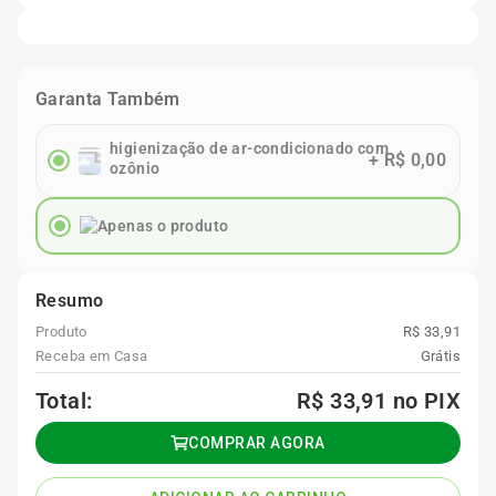
5
º
Kit 4 Pneu Xbri Aro 13
Garanta Também
6
º
175 70r14
higienização de ar-condicionado com
+
R$ 0,00
7
º
185 65r15
ozônio
Apenas o produto
8
º
185 60r15
9
º
Resumo
205 55r16
Produto
R$ 33,91
Receba em Casa
Grátis
10
º
Pneu
Total:
R$ 33,91
no PIX
COMPRAR AGORA