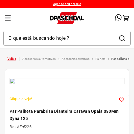
Agende seu horário
acessórios automotivos
acessórios externos
palheta
par palheta pa
1
º
Kit 4 Pneu
2
º
Kit Pneu
Clique e veja!
3
º
Bproauto
Par Palheta Parabrisa Dianteira Caravan Opala 380Mm
Dyna 125
4
º
175 65r14
Ref
:
AZ-6226