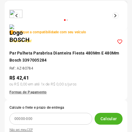
5
º
185 60r15
6
º
205 55r16
Verifique a compatibilidade com seu veículo
Clique e veja!
7
º
Pneu
Par Palheta Parabrisa Dianteira Fiesta 480Mm E 480Mm
Bosch 3397005284
8
º
195 55r15
Ref
:
AZ-80784
R$
42,41
9
º
175 65 14
ou
R$ 0,00
em até
1
x de
R$ 0,00
s/juros
Formas de Pagamento
10
º
175 70r13
Calcule o frete e prazo de entrega
Calcular
Não sei meu CEP