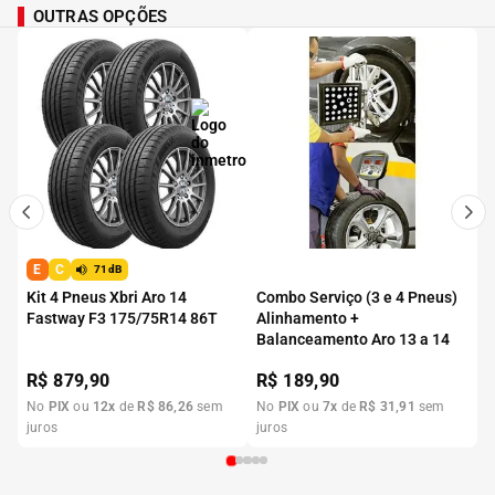
OUTRAS OPÇÕES
E
C
71dB
Kit 4 Pneus Xbri Aro 14
Combo Serviço (3 e 4 Pneus)
Fastway F3 175/75R14 86T
Alinhamento +
Balanceamento Aro 13 a 14
R$
879,90
R$
189,90
No
PIX
ou
12
x
de
R$
86
,
26
sem
No
PIX
ou
7
x
de
R$
31
,
91
sem
juros
juros