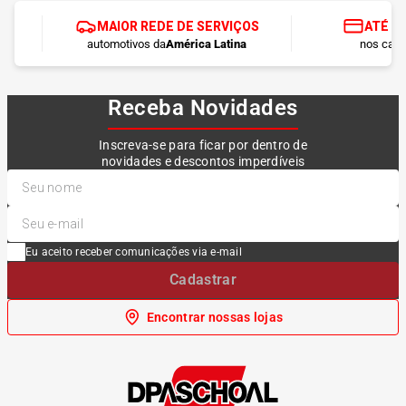
MAIOR REDE DE SERVIÇOS
ATÉ 1
automotivos da
América Latina
nos cart
Receba Novidades
Inscreva-se para ficar por dentro de
novidades e descontos imperdíveis
Eu aceito receber comunicações via e-mail
Cadastrar
Encontrar nossas lojas