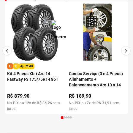
E
C
71dB
Kit 4 Pneus Xbri Aro 14
Combo Serviço (3 e 4 Pneus)
Fastway F3 175/75R14 86T
Alinhamento +
Balanceamento Aro 13 a 14
R$
879,90
R$
189,90
No
PIX
ou
12
x
de
R$
86
,
26
sem
No
PIX
ou
7
x
de
R$
31
,
91
sem
juros
juros