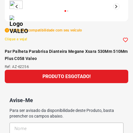
5
º
Kit 4 Pneu Xbri Aro 13
6
º
175 70r14
Verifique a compatibilidade com seu veículo
Clique e veja!
7
º
185 65r15
Par Palheta Parabrisa Dianteira Megane Xsara 530Mm 510Mm
Plus C058 Valeo
8
º
185 60r15
Ref
:
AZ-62256
PRODUTO ESGOTADO!
9
º
205 55r16
10
º
Pneu
Avise-Me
Para ser avisado da disponibilidade deste Produto, basta
preencher os campos abaixo.