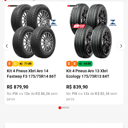
E
C
E
E
71dB
68dB
Kit 4 Pneus Xbri Aro 14
Kit 4 Pneus Aro 13 Xbri
Fastway F3 175/75R14 86T
Ecology 175/75R13 84T
R$
879,90
R$
839,90
No
PIX
ou
12
x
de
R$
86
,
26
sem
No
PIX
ou
12
x
de
R$
82
,
34
sem
juros
juros