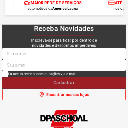
MAIOR REDE DE SERVIÇOS
ATÉ 1
automotivos da
América Latina
nos cart
Receba Novidades
Inscreva-se para ficar por dentro de
novidades e descontos imperdíveis
Eu aceito receber comunicações via e-mail
Cadastrar
Encontrar nossas lojas