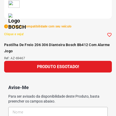
5
º
175 70r14
6
º
185 65r15
Verifique a compatibilidade com seu veículo
Clique e veja!
7
º
185 60r15
Pastilha De Freio 206 306 Dianteira Bosch Bb412 Com Alarme
Jogo
8
º
205 55r16
Ref
:
AZ-69467
PRODUTO ESGOTADO!
9
º
Pneu
10
º
175 65 14
Avise-Me
Para ser avisado da disponibilidade deste Produto, basta
preencher os campos abaixo.