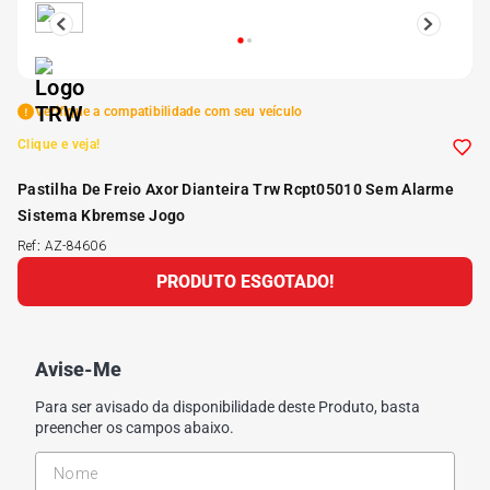
5
º
Kit 4 Pneu Xbri Aro 13
6
º
175 70r14
Verifique a compatibilidade com seu veículo
Clique e veja!
7
º
185 65r15
Pastilha De Freio Axor Dianteira Trw Rcpt05010 Sem Alarme
Sistema Kbremse Jogo
8
º
185 60r15
Ref
:
AZ-84606
PRODUTO ESGOTADO!
9
º
195 55r15
10
º
Pneu
Avise-Me
Para ser avisado da disponibilidade deste Produto, basta
preencher os campos abaixo.