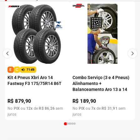
E
C
71dB
Kit 4 Pneus Xbri Aro 14
Combo Serviço (3 e 4 Pneus)
Fastway F3 175/75R14 86T
Alinhamento +
Balanceamento Aro 13 a 14
R$
879,90
R$
189,90
No
PIX
ou
12
x
de
R$
86
,
26
sem
No
PIX
ou
7
x
de
R$
31
,
91
sem
juros
juros