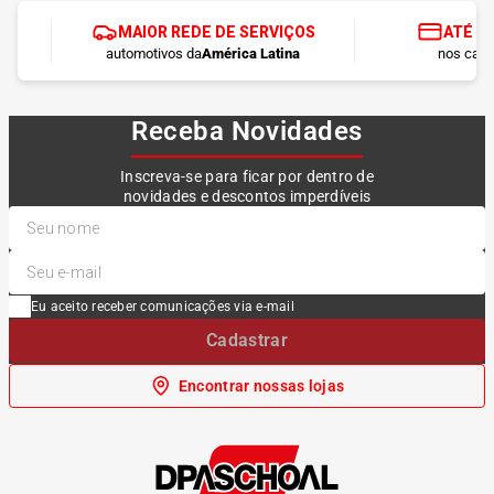
MAIOR REDE DE SERVIÇOS
ATÉ 1
automotivos da
América Latina
nos cart
Receba Novidades
Inscreva-se para ficar por dentro de
novidades e descontos imperdíveis
Eu aceito receber comunicações via e-mail
Cadastrar
Encontrar nossas lojas