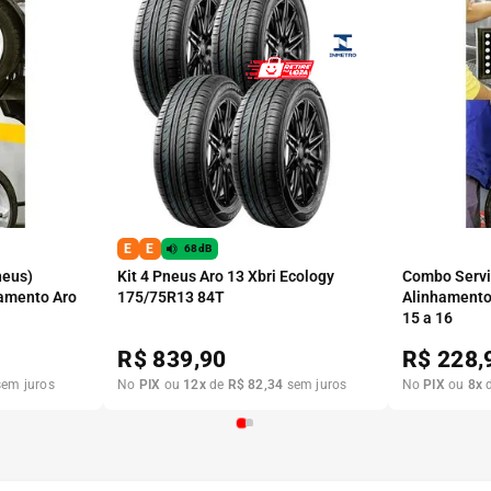
E
E
68dB
neus)
Kit 4 Pneus Aro 13 Xbri Ecology
Combo Serviç
amento Aro
175/75R13 84T
Alinhamento
15 a 16
R$
839,90
R$
228,
em juros
No
PIX
ou
12
x
de
R$
82
,
34
sem juros
No
PIX
ou
8
x