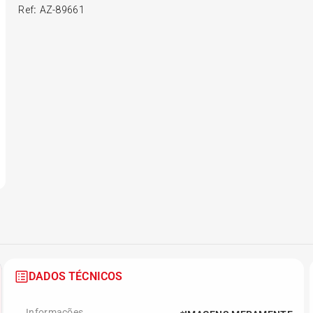
Ref
:
AZ-89661
6
º
175 70r14
7
º
185 65r15
8
º
185 60r15
9
º
205 55r16
10
º
Pneu
DADOS TÉCNICOS
Informações