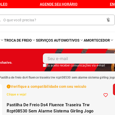
ÓLEO
AGENDE SEU HORÁRIO
EN
O
TROCA DE FREIO
SERVIÇOS AUTOMOTIVOS
AMORTECEDOR
1
º
Kit 4 Pneu
clusivo.
2
º
Kit Pneu
Eu aceito receber comunicações via e-mail
pastilha de freio ds4 fluence traseira trw rcpt08530 sem alarme sistema girling jog
3
º
Bproauto
Verifique a compatibilidade com seu veículo
Clique e veja!
4
º
175 65r14
Pastilha De Freio Ds4 Fluence Traseira Trw
5
º
Kit 4 Pneu Xbri Aro 13
Rcpt08530 Sem Alarme Sistema Girling Jogo