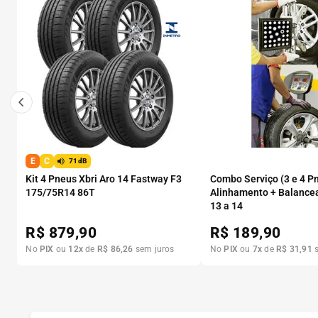
E
C
71dB
Kit 4 Pneus Xbri Aro 14 Fastway F3
Combo Serviço (3 e 4 P
175/75R14 86T
Alinhamento + Balance
13 a 14
R$
879,90
R$
189,90
No
PIX
ou
12
x
de
R$
86
,
26
sem juros
No
PIX
ou
7
x
de
R$
31
,
91
s