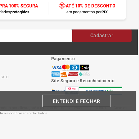
RA 100% SEGURA
ATÉ 10% DE DESCONTO
dados
protegidos
em pagamentos por
PIX
Cadastrar
Pagamento
osco
Site Seguro e Reconhecimento
ENTENDI E FECHAR
oduto por cliente, até o término dos nossos estoques para internet. Caso os
álise e confirmação de dados.