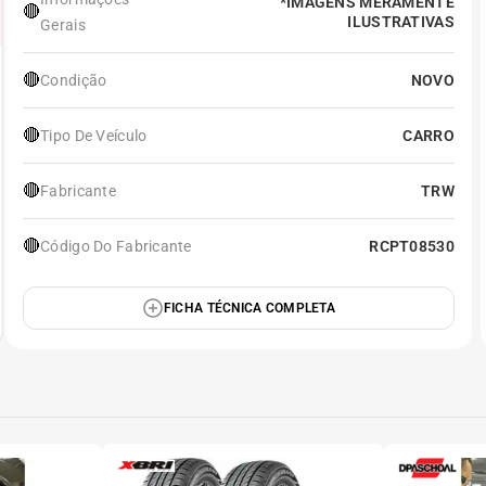
*IMAGENS MERAMENTE
🔴
ILUSTRATIVAS
Gerais
🔴
Condição
NOVO
🔴
Tipo De Veículo
CARRO
🔴
Fabricante
TRW
🔴
Código Do Fabricante
RCPT08530
FICHA TÉCNICA COMPLETA