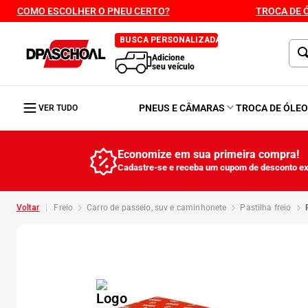
COMO ESCOLHER O PNEU CERTO?
TROCA DE 
BUSCA PERSONALIZADA
Adicione
seu veículo
PNEUS E CÂMARAS
TROCA DE ÓLE
VER TUDO
Economize em sua primeira compra!
Cadastre-se e receba um cupom de desconto ex
freio
carro de passeio, suv e caminhonete
pastilha freio