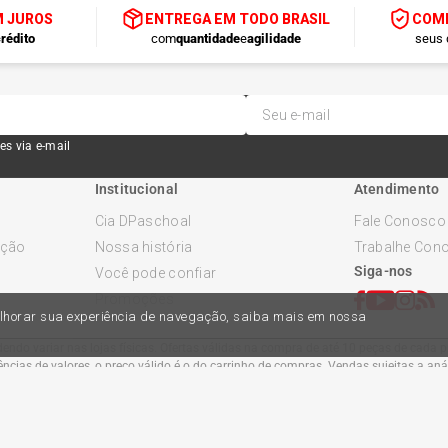
M JUROS
ENTREGA EM TODO BRASIL
COMP
rédito
com
quantidade
e
agilidade
seus 
es via e-mail
Institucional
Atendimento
Cia DPaschoal
Fale Conosco
ução
Nossa história
Trabalhe Con
Siga-nos
Você pode confiar
Promoções
melhorar sua experiência de navegação, saiba mais em nossa
ndo variar nas lojas físicas. Ofertas válidas na compra de até 10 peças de cada pr
cias de valores, o preço válido é o do carrinho de compras. Vendas sujeitas a an
Comercial Automotiva S.A. CNPJ: 45.987.005/0001-98
Av Anton Von Zuben 2155, CEP 13.051-900, Campinas-SP​