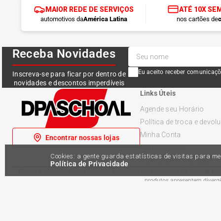
MAIOR REDE DE SERVIÇOS
ATÉ 10X SE
automotivos da
América Latina
nos cartões de
c
Receba Novidades
Eu aceito receber comunicaçõ
Inscreva-se para ficar por dentro de
novidades e descontos imperdíveis
Links Úteis
Agende seu Horário
Política de troca e devol
Minha Conta
Encontrar nossas lojas
Meus Pedidos
Cookies: a gente guarda estatísticas de visitas para 
Política de Privacidade
Política de Privacidade
Preços e condições de pagamento exclusivos para compras via internet, pode
produtos apresentem divergên