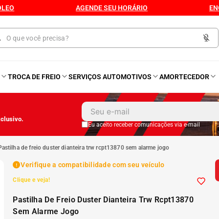
ÓLEO
AGENDE SEU HORÁRIO
EN
O
TROCA DE FREIO
SERVIÇOS AUTOMOTIVOS
AMORTECEDOR
1
º
Kit 4 Pneu
clusivo.
2
º
Kit Pneu
Eu aceito receber comunicações via e-mail
pastilha de freio duster dianteira trw rcpt13870 sem alarme jogo
3
º
Bproauto
Verifique a compatibilidade com seu veículo
Clique e veja!
4
º
175 65r14
Pastilha De Freio Duster Dianteira Trw Rcpt13870
5
º
Kit 4 Pneu Xbri Aro 13
Sem Alarme Jogo