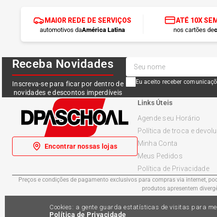
MAIOR REDE DE SERVIÇOS
ATÉ 10X SE
automotivos da
América Latina
nos cartões de
c
Receba Novidades
Eu aceito receber comunicaçõ
Inscreva-se para ficar por dentro de
novidades e descontos imperdíveis
Links Úteis
Agende seu Horário
Política de troca e devol
Minha Conta
Encontrar nossas lojas
Meus Pedidos
Política de Privacidade
Preços e condições de pagamento exclusivos para compras via internet, pode
produtos apresentem divergên
Cookies: a gente guarda estatísticas de visitas para 
Política de Privacidade