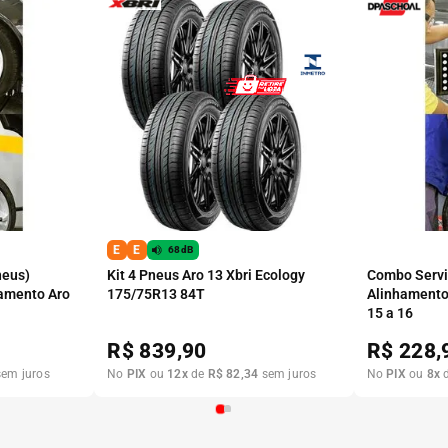
E
E
68dB
neus)
Kit 4 Pneus Aro 13 Xbri Ecology
Combo Serviç
amento Aro
175/75R13 84T
Alinhamento
15 a 16
R$
839,90
R$
228,
em juros
No
PIX
ou
12
x
de
R$
82
,
34
sem juros
No
PIX
ou
8
x