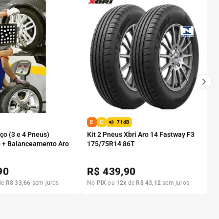
E
C
71dB
o (3 e 4 Pneus)
Kit 2 Pneus Xbri Aro 14 Fastway F3
 + Balanceamento Aro
175/75R14 86T
90
R$
439,90
de
R$
33
,
66
sem juros
No
PIX
ou
12
x
de
R$
43
,
12
sem juros