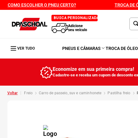
COMO ESCOLHER O PNEU CERTO?
TROCA DE 
BUSCA PERSONALIZADA
Adicione
seu veículo
PNEUS E CÂMARAS
TROCA DE ÓLE
VER TUDO
Economize em sua primeira compra!
Cadastre-se e receba um cupom de desconto ex
freio
carro de passeio, suv e caminhonete
pastilha freio