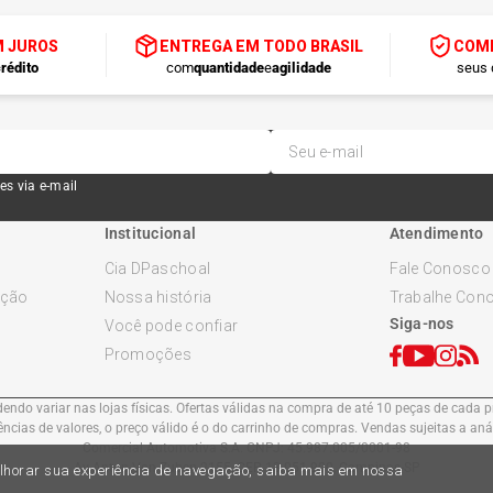
M JUROS
ENTREGA EM TODO BRASIL
COMP
rédito
com
quantidade
e
agilidade
seus 
es via e-mail
Institucional
Atendimento
Cia DPaschoal
Fale Conosco
ução
Nossa história
Trabalhe Con
Siga-nos
Você pode confiar
Promoções
ndo variar nas lojas físicas. Ofertas válidas na compra de até 10 peças de cada pr
cias de valores, o preço válido é o do carrinho de compras. Vendas sujeitas a an
Comercial Automotiva S.A. CNPJ: 45.987.005/0001-98
Av Anton Von Zuben 2155, CEP 13.051-900, Campinas-SP​
melhorar sua experiência de navegação, saiba mais em nossa