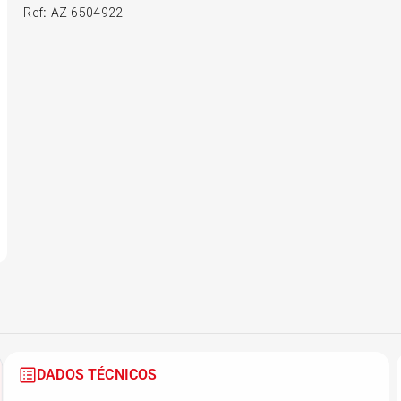
Ref
:
AZ-6504922
6
º
175 70r14
7
º
185 65r15
8
º
185 60r15
9
º
205 55r16
10
º
Pneu
DADOS TÉCNICOS