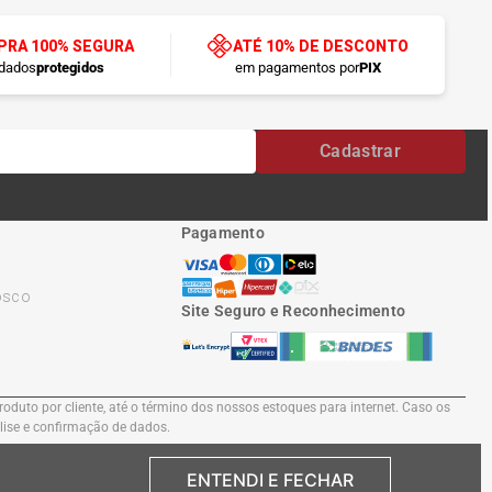
RA 100% SEGURA
ATÉ 10% DE DESCONTO
dados
protegidos
em pagamentos por
PIX
Cadastrar
Pagamento
osco
Site Seguro e Reconhecimento
oduto por cliente, até o término dos nossos estoques para internet. Caso os
álise e confirmação de dados.
ENTENDI E FECHAR