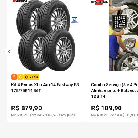
E
C
71dB
Kit 4 Pneus Xbri Aro 14 Fastway F3
Combo Serviço (3 e 4 P
175/75R14 86T
Alinhamento + Balance
13 a 14
R$
879,90
R$
189,90
No
PIX
ou
12
x
de
R$
86
,
26
sem juros
No
PIX
ou
7
x
de
R$
31
,
91
s