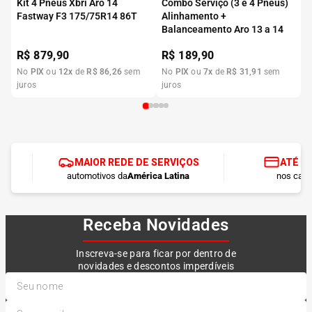
Kit 4 Pneus Xbri Aro 14
Combo Serviço (3 e 4 Pneus)
Fastway F3 175/75R14 86T
Alinhamento +
Balanceamento Aro 13 a 14
R$
879,90
R$
189,90
No
PIX
ou
12
x
de
R$
86
,
26
sem
No
PIX
ou
7
x
de
R$
31
,
91
sem
juros
juros
MAIOR REDE DE SERVIÇOS
ATÉ 1
automotivos da
América Latina
nos cart
Receba Novidades
Inscreva-se para ficar por dentro de
novidades e descontos imperdíveis