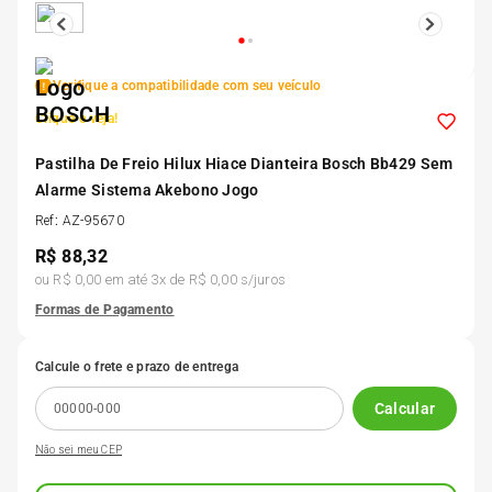
5
º
Kit 4 Pneu Xbri Aro 13
Verifique a compatibilidade com seu veículo
6
º
175 70r14
Clique e veja!
7
º
Pastilha De Freio Hilux Hiace Dianteira Bosch Bb429 Sem
185 65r15
Alarme Sistema Akebono Jogo
Ref
:
AZ-95670
8
º
185 60r15
R$
88,32
ou
R$ 0,00
em até
3
x de
R$ 0,00
s/juros
9
º
205 55r16
Formas de Pagamento
10
º
Pneu
Calcule o frete e prazo de entrega
Calcular
Não sei meu CEP