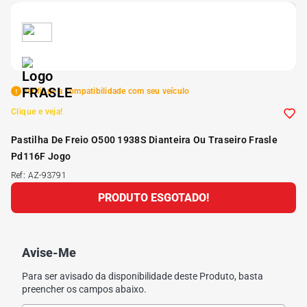
5
º
185 60r15
6
º
205 55r16
Verifique a compatibilidade com seu veículo
7
º
Pneu
Clique e veja!
Pastilha De Freio O500 1938S Dianteira Ou Traseiro Frasle
8
º
195 55r15
Pd116F Jogo
Ref
:
AZ-93791
9
º
175 65 14
PRODUTO ESGOTADO!
10
º
175 70r13
Avise-Me
Para ser avisado da disponibilidade deste Produto, basta
preencher os campos abaixo.