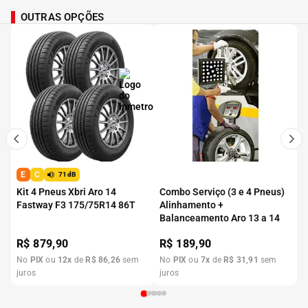
OUTRAS OPÇÕES
E
C
71dB
Kit 4 Pneus Xbri Aro 14
Combo Serviço (3 e 4 Pneus)
Fastway F3 175/75R14 86T
Alinhamento +
Balanceamento Aro 13 a 14
R$
879,90
R$
189,90
No
PIX
ou
12
x
de
R$
86
,
26
sem
No
PIX
ou
7
x
de
R$
31
,
91
sem
juros
juros