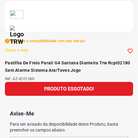
5
º
Kit 4 Pneu Xbri Aro 13
6
º
175 70r14
Verifique a compatibilidade com seu veículo
7
º
185 65r15
Clique e veja!
Pastilha De Freio Parati G4 Santana Dianteira Trw Rcpt02180
8
º
185 60r15
Sem Alarme Sistema Ate/Teves Jogo
Ref
:
AZ-4201060
9
º
195 55r15
PRODUTO ESGOTADO!
10
º
Pneu
Avise-Me
Para ser avisado da disponibilidade deste Produto, basta
preencher os campos abaixo.