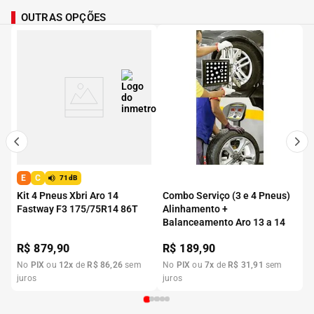
OUTRAS OPÇÕES
E
C
71dB
Kit 4 Pneus Xbri Aro 14
Combo Serviço (3 e 4 Pneus)
Fastway F3 175/75R14 86T
Alinhamento +
Balanceamento Aro 13 a 14
R$
879,90
R$
189,90
No
PIX
ou
12
x
de
R$
86
,
26
sem
No
PIX
ou
7
x
de
R$
31
,
91
sem
juros
juros