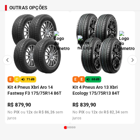
OUTRAS OPÇÕES
E
C
E
E
71dB
68dB
Kit 4 Pneus Xbri Aro 14
Kit 4 Pneus Aro 13 Xbri
Fastway F3 175/75R14 86T
Ecology 175/75R13 84T
R$
879,90
R$
839,90
No
PIX
ou
12
x
de
R$
86
,
26
sem
No
PIX
ou
12
x
de
R$
82
,
34
sem
juros
juros