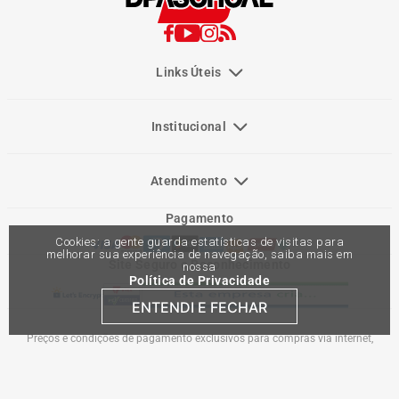
Links Úteis
Institucional
Atendimento
Pagamento
Cookies: a gente guarda estatísticas de visitas para
melhorar sua experiência de navegação, saiba mais em
Site Seguro e Reconhecimento
nossa
Política de Privacidade
ENTENDI E FECHAR
Preços e condições de pagamento exclusivos para compras via internet,
podendo variar nas lojas físicas. Ofertas válidas na compra de até 10 peças de
cada produto por cliente, até o término dos nossos estoques para internet. Caso
os produtos apresentem divergências de valores, o preço válido é o do carrinho