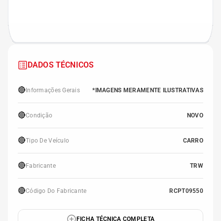
DADOS TÉCNICOS
🔴
Informações Gerais
*IMAGENS MERAMENTE ILUSTRATIVAS
🔴
Condição
NOVO
🔴
Tipo De Veículo
CARRO
🔴
Fabricante
TRW
🔴
Código Do Fabricante
RCPT09550
FICHA TÉCNICA COMPLETA