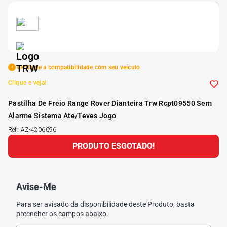
5
º
175 70r14
6
º
185 65r15
Verifique a compatibilidade com seu veículo
7
º
185 60r15
Clique e veja!
Pastilha De Freio Range Rover Dianteira Trw Rcpt09550 Sem
8
º
205 55r16
Alarme Sistema Ate/Teves Jogo
Ref
:
AZ-4206096
9
º
Pneu
PRODUTO ESGOTADO!
10
º
175 65 14
Avise-Me
Para ser avisado da disponibilidade deste Produto, basta
preencher os campos abaixo.