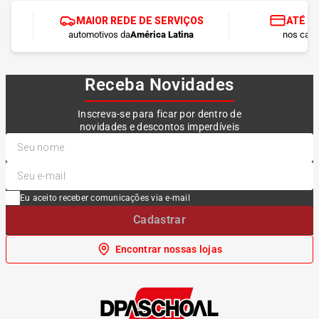
MAIOR REDE DE SERVIÇOS
ATÉ 1
automotivos da
América Latina
nos cart
Receba Novidades
Inscreva-se para ficar por dentro de
novidades e descontos imperdíveis
Eu aceito receber comunicações via e-mail
Cadastrar
Encontrar nossas lojas