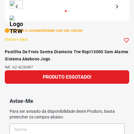
5
º
185 60r15
6
º
205 55r16
Verifique a compatibilidade com seu veículo
Clique e veja!
7
º
Pneu
Pastilha De Freio Sentra Dianteira Trw Rcpt13000 Sem Alarme
Sistema Akebono Jogo
8
º
195 55r15
Ref
:
AZ-4200497
PRODUTO ESGOTADO!
9
º
175 65 14
10
º
175 70r13
Avise-Me
Para ser avisado da disponibilidade deste Produto, basta
preencher os campos abaixo.