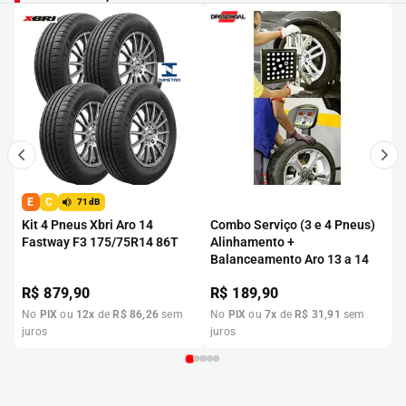
E
C
71dB
Kit 4 Pneus Xbri Aro 14
Combo Serviço (3 e 4 Pneus)
Fastway F3 175/75R14 86T
Alinhamento +
Balanceamento Aro 13 a 14
R$
879,90
R$
189,90
No
PIX
ou
12
x
de
R$
86
,
26
sem
No
PIX
ou
7
x
de
R$
31
,
91
sem
juros
juros