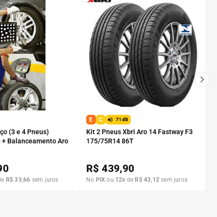
E
C
71dB
o (3 e 4 Pneus)
Kit 2 Pneus Xbri Aro 14 Fastway F3
 + Balanceamento Aro
175/75R14 86T
90
R$
439,90
de
R$
33
,
66
sem juros
No
PIX
ou
12
x
de
R$
43
,
12
sem juros