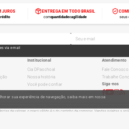
M JUROS
ENTREGA EM TODO BRASIL
COMP
rédito
com
quantidade
e
agilidade
seus 
es via e-mail
Institucional
Atendimento
Cia DPaschoal
Fale Conosco
ução
Nossa história
Trabalhe Con
Siga-nos
Você pode confiar
Promoções
melhorar sua experiência de navegação, saiba mais em nossa
ndo variar nas lojas físicas. Ofertas válidas na compra de até 10 peças de cada pr
cias de valores, o preço válido é o do carrinho de compras. Vendas sujeitas a an
Comercial Automotiva S.A. CNPJ: 45.987.005/0001-98
Av Anton Von Zuben 2155, CEP 13.051-900, Campinas-SP​