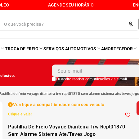
ÓLEO
AGENDE SEU HORÁRIO
EN
O
TROCA DE FREIO
SERVIÇOS AUTOMOTIVOS
AMORTECEDOR
1
º
Kit 4 Pneu
clusivo.
2
º
Kit Pneu
Eu aceito receber comunicações via e-mail
pastilha de freio voyage dianteira trw rcpt01870 sem alarme sistema ate/teves jog
3
º
Bproauto
Verifique a compatibilidade com seu veículo
Clique e veja!
4
º
175 65r14
Pastilha De Freio Voyage Dianteira Trw Rcpt01870
5
º
Kit 4 Pneu Xbri Aro 13
Sem Alarme Sistema Ate/Teves Jogo