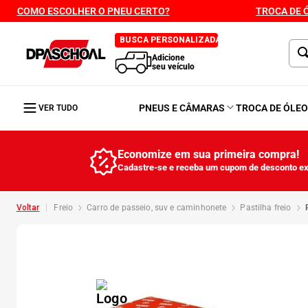
COMO ESCOLHER O PNEU CERTO?
TROCA DE 
BUSCA PERSONALIZADA
Adicione
seu veículo
PNEUS E CÂMARAS
TROCA DE ÓLE
VER TUDO
Economize em sua primeira compra!
Cadastre-se e receba um cupom de desconto ex
freio
carro de passeio, suv e caminhonete
pastilha freio