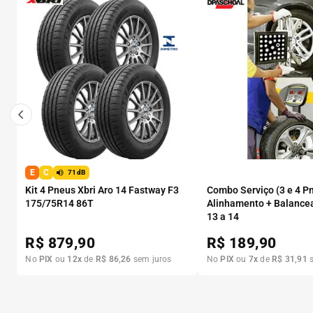
E
C
71dB
Kit 4 Pneus Xbri Aro 14 Fastway F3
Combo Serviço (3 e 4 P
175/75R14 86T
Alinhamento + Balance
13 a 14
R$
879,90
R$
189,90
No
PIX
ou
12
x
de
R$
86
,
26
sem juros
No
PIX
ou
7
x
de
R$
31
,
91
s