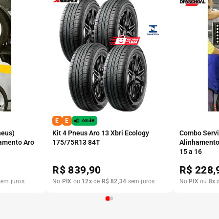
E
E
68dB
neus)
Kit 4 Pneus Aro 13 Xbri Ecology
Combo Serviç
amento Aro
175/75R13 84T
Alinhamento
15 a 16
R$
839,90
R$
228,
em juros
No
PIX
ou
12
x
de
R$
82
,
34
sem juros
No
PIX
ou
8
x