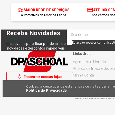
MAIOR REDE DE SERVIÇOS
ATÉ 10X SE
automotivos da
América Latina
nos cartões de
c
Receba Novidades
Eu aceito receber comunicaçõ
Inscreva-se para ficar por dentro de
novidades e descontos imperdíveis
Links Úteis
Agende seu Horário
Política de troca e devol
Minha Conta
Encontrar nossas lojas
Meus Pedidos
Cookies: a gente guarda estatísticas de visitas para 
Política de Privacidade
Política de Privacidade
Preços e condições de pagamento exclusivos para compras via internet, pode
produtos apresentem divergên