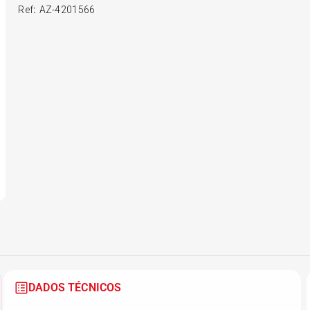
Ref
:
AZ-4201566
6
º
175 70r14
7
º
185 65r15
8
º
185 60r15
9
º
205 55r16
10
º
Pneu
DADOS TÉCNICOS