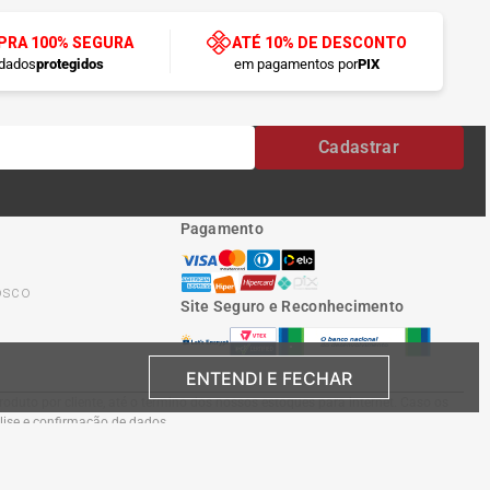
RA 100% SEGURA
ATÉ 10% DE DESCONTO
dados
protegidos
em pagamentos por
PIX
Cadastrar
Pagamento
osco
Site Seguro e Reconhecimento
ENTENDI E FECHAR
oduto por cliente, até o término dos nossos estoques para internet. Caso os
álise e confirmação de dados.