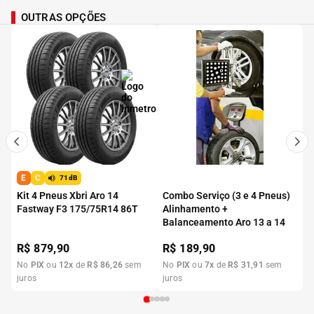
OUTRAS OPÇÕES
E
C
71dB
Kit 4 Pneus Xbri Aro 14
Combo Serviço (3 e 4 Pneus)
Fastway F3 175/75R14 86T
Alinhamento +
Balanceamento Aro 13 a 14
R$
879,90
R$
189,90
No
PIX
ou
12
x
de
R$
86
,
26
sem
No
PIX
ou
7
x
de
R$
31
,
91
sem
juros
juros