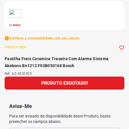
5
º
Kit 4 Pneu Xbri Aro 13
6
º
175 70r14
Verifique a compatibilidade com seu veículo
7
º
185 65r15
Clique e veja!
Pastilha Freio Ceramica Traseira Com Alarme Sistema
8
º
185 60r15
Akebono Bn1212 F03B050168 Bosch
Ref
:
AZ-4232925
9
º
205 55r16
PRODUTO ESGOTADO!
10
º
Pneu
Avise-Me
Para ser avisado da disponibilidade deste Produto, basta
preencher os campos abaixo.