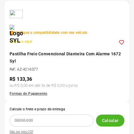
5
º
185 60r15
6
º
205 55r16
Verifique a compatibilidade com seu veículo
Clique e veja!
7
º
Pneu
Pastilha Freio Convencional Dianteira Com Alarme 1672
Syl
8
º
195 55r15
Ref
:
AZ-4216377
R$
133,36
9
º
175 65 14
ou
R$ 0,00
em até
5
x de
R$ 0,00
s/juros
Formas de Pagamento
10
º
175 70r13
Calcule o frete e prazo de entrega
Calcular
Não sei meu CEP