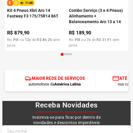
E
C
71dB
Kit 4 Pneus Xbri Aro 14
Combo Serviço (3 e 4 Pneus)
Fastway F3 175/75R14 86T
Alinhamento +
Balanceamento Aro 13 a 14
R$
879,90
R$
189,90
No
PIX
ou
12
x
de
R$
86
,
26
sem
No
PIX
ou
7
x
de
R$
31
,
91
sem
juros
juros
MAIOR REDE DE SERVIÇOS
ATÉ 1
automotivos da
América Latina
nos cart
Receba Novidades
Inscreva-se para ficar por dentro de
novidades e descontos imperdíveis