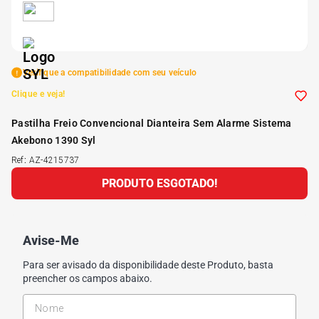
5
º
Kit 4 Pneu Xbri Aro 13
6
º
175 70r14
Verifique a compatibilidade com seu veículo
Clique e veja!
7
º
185 65r15
Pastilha Freio Convencional Dianteira Sem Alarme Sistema
Akebono 1390 Syl
8
º
185 60r15
Ref
:
AZ-4215737
PRODUTO ESGOTADO!
9
º
195 55r15
10
º
Pneu
Avise-Me
Para ser avisado da disponibilidade deste Produto, basta
preencher os campos abaixo.