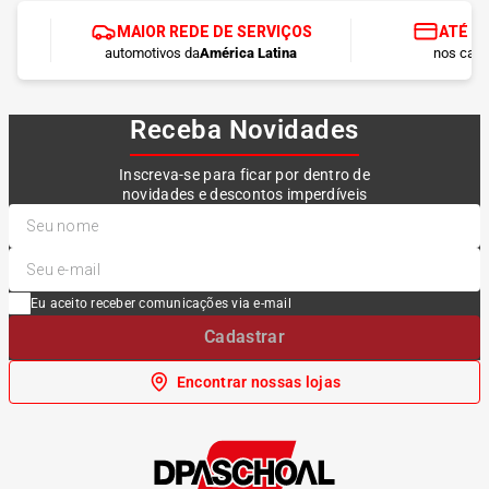
MAIOR REDE DE SERVIÇOS
ATÉ 1
automotivos da
América Latina
nos cart
Receba Novidades
Inscreva-se para ficar por dentro de
novidades e descontos imperdíveis
Eu aceito receber comunicações via e-mail
Cadastrar
Encontrar nossas lojas