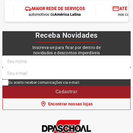
MAIOR REDE DE SERVIÇOS
ATÉ 1
automotivos da
América Latina
nos cart
Receba Novidades
Inscreva-se para ficar por dentro de
novidades e descontos imperdíveis
Eu aceito receber comunicações via e-mail
Cadastrar
Encontrar nossas lojas