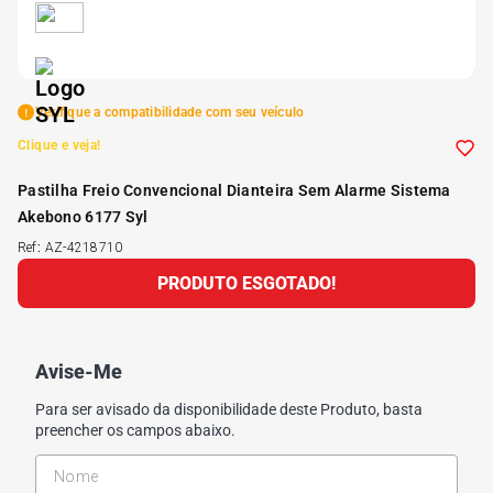
5
º
Kit 4 Pneu Xbri Aro 13
6
º
175 70r14
Verifique a compatibilidade com seu veículo
Clique e veja!
7
º
185 65r15
Pastilha Freio Convencional Dianteira Sem Alarme Sistema
Akebono 6177 Syl
8
º
185 60r15
Ref
:
AZ-4218710
PRODUTO ESGOTADO!
9
º
205 55r16
10
º
Pneu
Avise-Me
Para ser avisado da disponibilidade deste Produto, basta
preencher os campos abaixo.