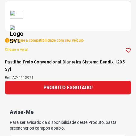
5
º
175 70r14
6
º
185 65r15
Verifique a compatibilidade com seu veículo
7
º
185 60r15
Clique e veja!
Pastilha Freio Convencional Dianteira Sistema Bendix 1205
8
º
205 55r16
Syl
Ref
:
AZ-4213971
9
º
Pneu
PRODUTO ESGOTADO!
10
º
175 65 14
Avise-Me
Para ser avisado da disponibilidade deste Produto, basta
preencher os campos abaixo.