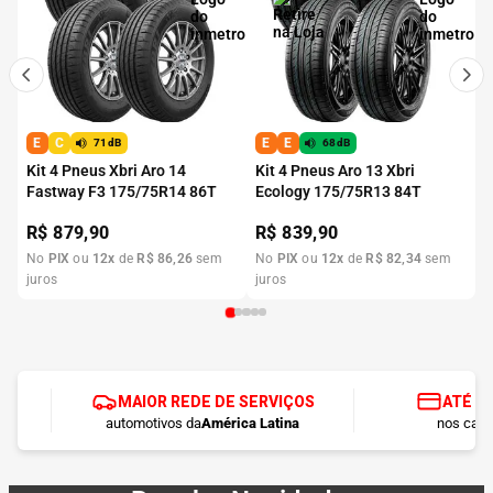
E
C
E
E
71dB
68dB
Kit 4 Pneus Xbri Aro 14
Kit 4 Pneus Aro 13 Xbri
Fastway F3 175/75R14 86T
Ecology 175/75R13 84T
R$
879,90
R$
839,90
No
PIX
ou
12
x
de
R$
86
,
26
sem
No
PIX
ou
12
x
de
R$
82
,
34
sem
juros
juros
MAIOR REDE DE SERVIÇOS
ATÉ 1
automotivos da
América Latina
nos cart