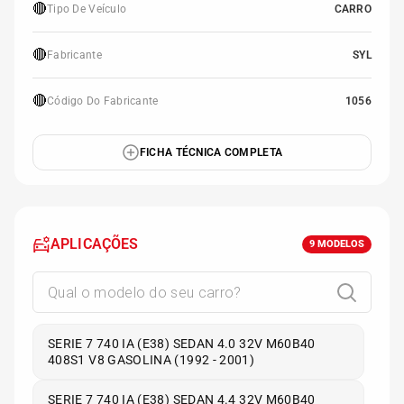
🔴
Tipo De Veículo
CARRO
🔴
Fabricante
SYL
🔴
Código Do Fabricante
1056
FICHA TÉCNICA COMPLETA
APLICAÇÕES
9
MODELOS
SERIE 7 740 IA (E38) SEDAN 4.0 32V M60B40
408S1 V8 GASOLINA (1992 - 2001)
SERIE 7 740 IA (E38) SEDAN 4.4 32V M60B40