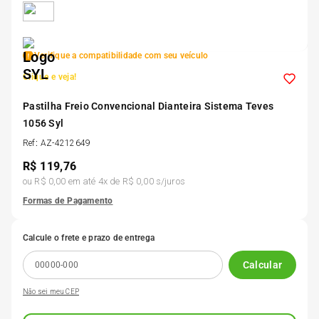
5
º
Kit 4 Pneu Xbri Aro 13
Verifique a compatibilidade com seu veículo
6
º
175 70r14
Clique e veja!
7
º
Pastilha Freio Convencional Dianteira Sistema Teves
185 65r15
1056 Syl
Ref
:
AZ-4212649
8
º
185 60r15
R$
119,76
ou
R$ 0,00
em até
4
x de
R$ 0,00
s/juros
9
º
205 55r16
Formas de Pagamento
10
º
Pneu
Calcule o frete e prazo de entrega
Calcular
Não sei meu CEP