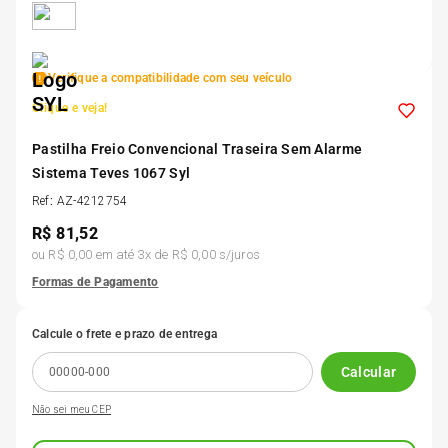
5
º
Kit 4 Pneu Xbri Aro 13
Verifique a compatibilidade com seu veículo
6
º
175 70r14
Clique e veja!
7
º
Pastilha Freio Convencional Traseira Sem Alarme
185 65r15
Sistema Teves 1067 Syl
Ref
:
AZ-4212754
8
º
185 60r15
R$
81,52
ou
R$ 0,00
em até
3
x de
R$ 0,00
s/juros
9
º
195 55r15
Formas de Pagamento
10
º
Pneu
Calcule o frete e prazo de entrega
Calcular
Não sei meu CEP