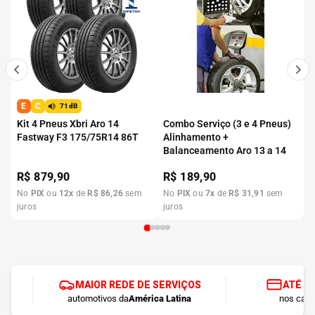
E
C
71dB
Kit 4 Pneus Xbri Aro 14
Combo Serviço (3 e 4 Pneus)
Fastway F3 175/75R14 86T
Alinhamento +
Balanceamento Aro 13 a 14
R$
879,90
R$
189,90
No
PIX
ou
12
x
de
R$
86
,
26
sem
No
PIX
ou
7
x
de
R$
31
,
91
sem
juros
juros
MAIOR REDE DE SERVIÇOS
ATÉ 1
automotivos da
América Latina
nos cart