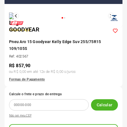
5
º
175 70r14
6
º
185 65r15
Clique e veja!
Pneu Aro 15 Goodyear Kelly Edge Suv 255/75R15
7
º
185 60r15
109/105S
Ref
:
402567
8
º
205 55r16
R$
857,90
ou
R$ 0,00
em até
12
x de
R$ 0,00
s/juros
9
º
Pneu
Formas de Pagamento
10
º
175 65 14
Calcule o frete e prazo de entrega
Calcular
Não sei meu CEP