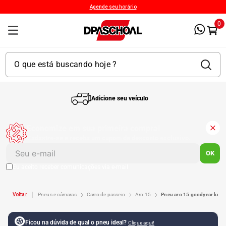
Agende seu horário
0
Adicione seu veículo
1
º
Kit 4 Pneu
Economize em sua primeira compra!
Cadastre-se e receba um cupom de desconto exclusivo.
2
º
Kit Pneu
OK
Eu aceito receber comunicações via e-mail
3
º
Bproauto
pneus e câmaras
carro de passeio
aro 15
pneu aro 15 goodyear kel
4
º
Kit 4 Pneu Xbri Aro 13
Ficou na dúvida de qual o pneu ideal?
Clique aqui!