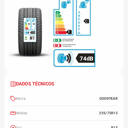
C
F
74dB
DADOS TÉCNICOS
Marca
GOODYEAR
Medida
255/75R15
Aro
R15