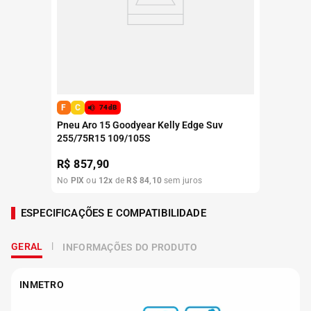
F
C
74dB
Pneu Aro 15 Goodyear Kelly Edge Suv
255/75R15 109/105S
R$
857,90
No
PIX
ou
12
x
de
R$
84
,
10
sem juros
ESPECIFICAÇÕES E COMPATIBILIDADE
GERAL
INFORMAÇÕES DO PRODUTO
INMETRO