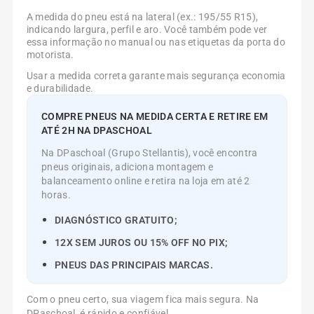
A medida do pneu está na lateral (ex.: 195/55 R15),
indicando largura, perfil e aro. Você também pode ver
essa informação no manual ou nas etiquetas da porta do
motorista.
Usar a medida correta garante mais segurança economia
e durabilidade.
COMPRE PNEUS NA MEDIDA CERTA E RETIRE EM
ATÉ 2H NA DPASCHOAL
Na DPaschoal (Grupo Stellantis), você encontra
pneus originais, adiciona montagem e
balanceamento online e retira na loja em até 2
horas.
DIAGNÓSTICO GRATUITO;
12X SEM JUROS OU 15% OFF NO PIX;
PNEUS DAS PRINCIPAIS MARCAS.
Com o pneu certo, sua viagem fica mais segura. Na
DPaschoal, é rápido e confiável.