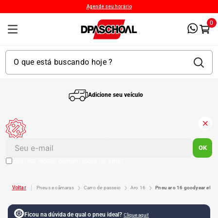
Agende seu horário
0
Adicione seu veículo
1
º
Kit 4 Pneu
Economize em sua primeira compra!
Cadastre-se e receba um cupom de desconto exclusivo.
2
º
Kit Pneu
OK
Eu aceito receber comunicações via e-mail
3
º
Bproauto
pneus e câmaras
carro de passeio
aro 16
pneu aro 16 goodyear effi
4
º
175 65r14
Ficou na dúvida de qual o pneu ideal?
Clique aqui!