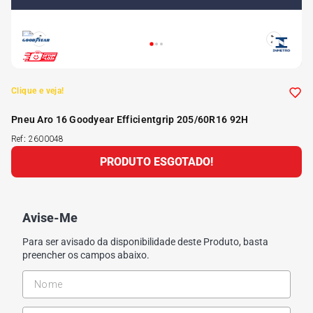
5
º
Kit 4 Pneu Xbri Aro 13
6
º
175 70r14
Clique e veja!
7
º
185 65r15
Pneu Aro 16 Goodyear Efficientgrip 205/60R16 92H
Ref
:
2600048
8
º
185 60r15
PRODUTO ESGOTADO!
9
º
205 55r16
Avise-Me
10
º
Pneu
Para ser avisado da disponibilidade deste Produto, basta
preencher os campos abaixo.