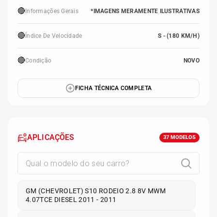
🔴
Informações Gerais
*IMAGENS MERAMENTE ILUSTRATIVAS
🔴
Índice De Velocidade
S - (180 KM/H)
🔴
Condição
NOVO
FICHA TÉCNICA COMPLETA
APLICAÇÕES
37
MODELOS
GM (CHEVROLET) S10 RODEIO 2.8 8V MWM
4.07TCE DIESEL 2011 - 2011