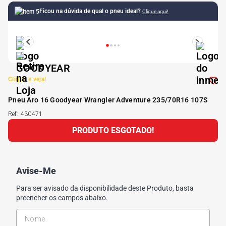
Ficou na dúvida de qual o pneu ideal?
Clique aqui!
5
º
Kit 4 Pneu Xbri Aro 13
6
º
175 70r14
7
º
185 65r15
Clique e veja!
Pneu Aro 16 Goodyear Wrangler Adventure 235/70R16 107S
8
º
185 60r15
Ref
:
430471
PRODUTO ESGOTADO!
9
º
195 55r15
10
º
Pneu
Avise-Me
Para ser avisado da disponibilidade deste Produto, basta
preencher os campos abaixo.