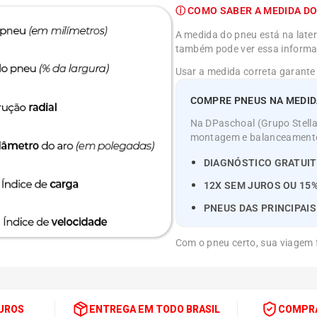
ⓘ COMO SABER A MEDIDA DO
A medida do pneu está na latera
também pode ver essa informaç
Usar a medida correta garante
COMPRE PNEUS NA MEDIDA
Na DPaschoal (Grupo Stellan
montagem e balanceamento o
DIAGNÓSTICO GRATUIT
12X SEM JUROS OU 15%
PNEUS DAS PRINCIPAI
Com o pneu certo, sua viagem f
JUROS
ENTREGA EM TODO BRASIL
COMPRA