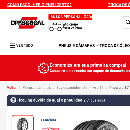
COMO ESCOLHER O PNEU CERTO?
TROCA DE 
BUSCA PERSONALIZADA
Adicione
seu veículo
PNEUS E CÂMARAS
TROCA DE ÓLE
VER TUDO
Economize em sua primeira compra!
Cadastre-se e receba um cupom de desconto ex
pneus e câmaras
suv e caminhonete
aro 17
pneu aro 17
Ficou na dúvida de qual o pneu ideal?
Clique aqui!