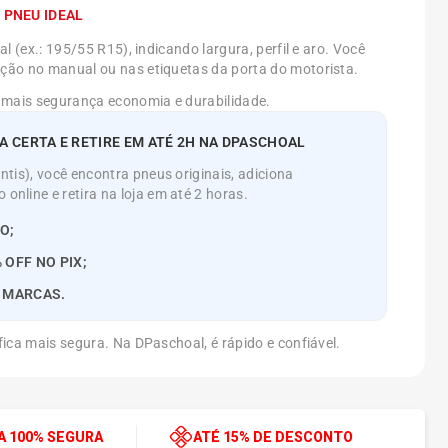
 PNEU IDEAL
l (ex.: 195/55 R15), indicando largura, perfil e aro. Você
ão no manual ou nas etiquetas da porta do motorista.
 mais segurança economia e durabilidade.
 CERTA E RETIRE EM ATÉ 2H NA DPASCHOAL
tis), você encontra pneus originais, adiciona
nline e retira na loja em até 2 horas.
O;
 OFF NO PIX;
S MARCAS.
ica mais segura. Na DPaschoal, é rápido e confiável.
 100% SEGURA
ATÉ 15% DE DESCONTO