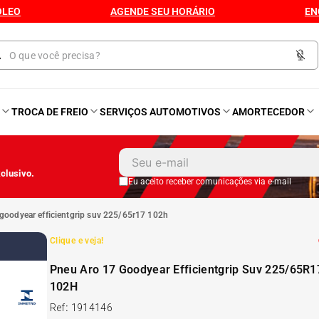
ÓLEO
AGENDE SEU HORÁRIO
EN
O
TROCA DE FREIO
SERVIÇOS AUTOMOTIVOS
AMORTECEDOR
1
º
Kit 4 Pneu
clusivo.
2
º
Kit Pneu
Eu aceito receber comunicações via e-mail
 goodyear efficientgrip suv 225/65r17 102h
3
º
Bproauto
Clique e veja!
4
º
Kit 4 Pneu Xbri Aro 13
Pneu Aro 17 Goodyear Efficientgrip Suv 225/65R1
102H
5
º
175 70r14
Ref
:
1914146