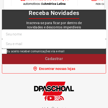
automotivos da
América Latina
nos cart
Receba Novidades
Inscreva-se para ficar por dentro de
novidades e descontos imperdíveis
Eu aceito receber comunicações via e-mail
Cadastrar
Encontrar nossas lojas