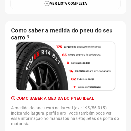
VER LISTA COMPLETA
Como saber a medida do pneu do seu
carro ?
ⓘ COMO SABER A MEDIDA DO PNEU IDEAL
A medida do pneu está na lateral (ex.: 195/55 R15),
indicando largura, perfil e aro. Você também pode ver
essa informação no manual ou nas etiquetas da porta do
motorista.