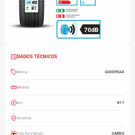
70dB
DADOS TÉCNICOS
Marca
GOODYEAR
Medida
Aro
R17
Garantia
Tipo De Veículo
CARRO