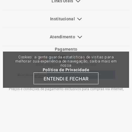
Links Úteis
Institucional
Atendimento
Pagamento
Cookies: a gente guarda estatísticas de visitas para
melhorar sua experiência de navegação, saiba mais em
Site Seguro e Reconhecimento
nossa
Política de Privacidade
ENTENDI E FECHAR
Preços e condições de pagamento exclusivos para compras via internet,
podendo variar nas lojas físicas. Ofertas válidas na compra de até 10 peças de
cada produto por cliente, até o término dos nossos estoques para internet. Caso
os produtos apresentem divergências de valores, o preço válido é o do carrinho
de compras. Vendas sujeitas a análise e confirmação de dados.
Comercial Automotiva S.A. CNPJ: 45.987.005/0001-98
Av Anton Von Zuben 2155, CEP 13.051-900, Campinas-SP​