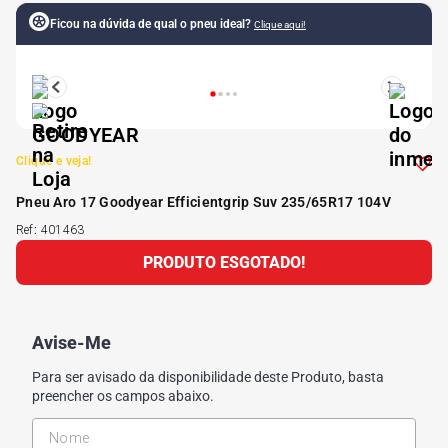
Ficou na dúvida de qual o pneu ideal?
Clique aqui!
5
º
175 70r14
6
º
185 65r15
7
º
185 60r15
Clique e veja!
Pneu Aro 17 Goodyear Efficientgrip Suv 235/65R17 104V
8
º
205 55r16
Ref
:
401463
PRODUTO ESGOTADO!
9
º
Pneu
10
º
175 65 14
Avise-Me
Para ser avisado da disponibilidade deste Produto, basta
preencher os campos abaixo.