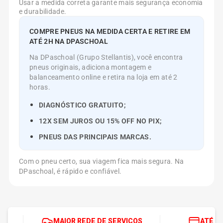
Usar a medida correta garante mais segurança economia
e durabilidade.
COMPRE PNEUS NA MEDIDA CERTA E RETIRE EM
ATÉ 2H NA DPASCHOAL
Na DPaschoal (Grupo Stellantis), você encontra
pneus originais, adiciona montagem e
balanceamento online e retira na loja em até 2
horas.
DIAGNÓSTICO GRATUITO;
12X SEM JUROS OU 15% OFF NO PIX;
PNEUS DAS PRINCIPAIS MARCAS.
Com o pneu certo, sua viagem fica mais segura. Na
DPaschoal, é rápido e confiável.
MAIOR REDE DE SERVIÇOS
ATÉ 1