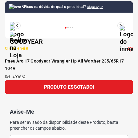
Ficou na dúvida de qual o pneu ideal?
Clique aqui!
5
º
Kit 4 Pneu Xbri Aro 13
6
º
175 70r14
7
º
185 65r15
Clique e veja!
Pneu Aro 17 Goodyear Wrangler Hp All Warther 235/65R17
8
º
185 60r15
104V
Ref
:
499862
9
º
195 55r15
PRODUTO ESGOTADO!
10
º
Pneu
Avise-Me
Para ser avisado da disponibilidade deste Produto, basta
preencher os campos abaixo.