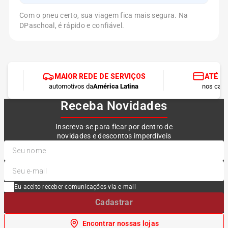
Com o pneu certo, sua viagem fica mais segura. Na
DPaschoal, é rápido e confiável.
MAIOR REDE DE SERVIÇOS
ATÉ 1
automotivos da
América Latina
nos cart
Receba Novidades
Inscreva-se para ficar por dentro de
novidades e descontos imperdíveis
Eu aceito receber comunicações via e-mail
Cadastrar
Encontrar nossas lojas