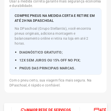
Usar a medida correta garante mais segurança economia
e durabilidade.
COMPRE PNEUS NA MEDIDA CERTA E RETIRE EM
ATÉ 2H NA DPASCHOAL
Na DPaschoal (Grupo Stellantis), você encontra
pneus originais, adiciona montagem e
balanceamento online e retira na loja em até 2
horas.
DIAGNÓSTICO GRATUITO;
12X SEM JUROS OU 15% OFF NO PIX;
PNEUS DAS PRINCIPAIS MARCAS.
Com o pneu certo, sua viagem fica mais segura. Na
DPaschoal, é rápido e confiável.
MAIOR REDE DE SERVIÇOS
ATÉ 1