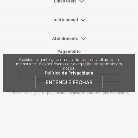
Links Úteis
Institucional
Atendimento
Pagamento
Cookies: a gente guarda estatísticas de visitas para
melhorar sua experiência de navegação, saiba mais em
Site Seguro e Reconhecimento
nossa
Política de Privacidade
ENTENDI E FECHAR
Preços e condições de pagamento exclusivos para compras via internet,
podendo variar nas lojas físicas. Ofertas válidas na compra de até 10 peças de
cada produto por cliente, até o término dos nossos estoques para internet. Caso
os produtos apresentem divergências de valores, o preço válido é o do carrinho
de compras. Vendas sujeitas a análise e confirmação de dados.
Comercial Automotiva S.A. CNPJ: 45.987.005/0001-98
Av Anton Von Zuben 2155, CEP 13.051-900, Campinas-SP​