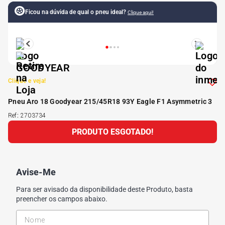
Ficou na dúvida de qual o pneu ideal?
Clique aqui!
5
º
175 70r14
6
º
185 65r15
7
º
185 60r15
Clique e veja!
Pneu Aro 18 Goodyear 215/45R18 93Y Eagle F1 Asymmetric 3
8
º
205 55r16
Ref
:
2703734
PRODUTO ESGOTADO!
9
º
Pneu
10
º
175 65 14
Avise-Me
Para ser avisado da disponibilidade deste Produto, basta
preencher os campos abaixo.