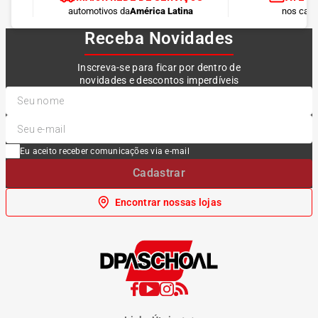
automotivos da
América Latina
nos cart
Receba Novidades
Inscreva-se para ficar por dentro de
novidades e descontos imperdíveis
Eu aceito receber comunicações via e-mail
Cadastrar
Encontrar nossas lojas