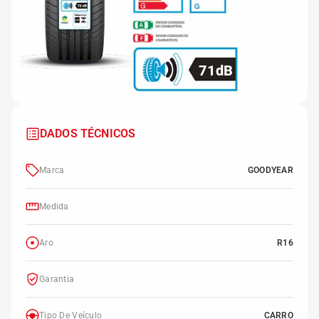
71dB
DADOS TÉCNICOS
Marca
GOODYEAR
Medida
Aro
R16
Garantia
Tipo De Veículo
CARRO