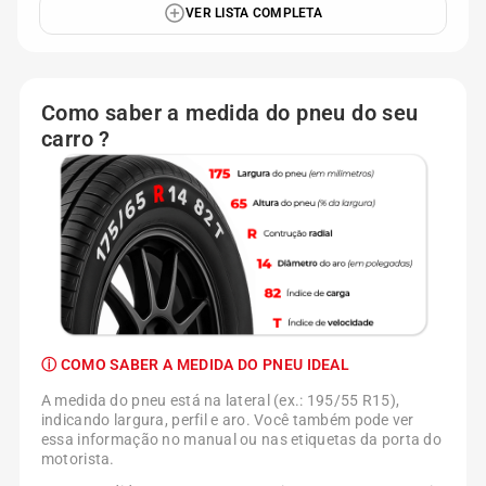
VER LISTA COMPLETA
Como saber a medida do pneu do seu
carro ?
ⓘ COMO SABER A MEDIDA DO PNEU IDEAL
A medida do pneu está na lateral (ex.: 195/55 R15),
indicando largura, perfil e aro. Você também pode ver
essa informação no manual ou nas etiquetas da porta do
motorista.